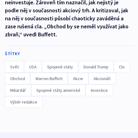
neinvestuje. Zároveň tím naznačil, jak nejistý je
podle něj v současnosti akciový trh. A kritizoval, jak
na něj v současnosti působí chaoticky zaváděná a
zase rušená cla. „Obchod by se neměl využívat jako
zbraň,“ uvedl Buffett.
ŠTÍTKY
Svět
USA
Spojené státy
Donald Trump
Clo
Obchod
Warren Buffett
Akcie
Akcionáři
Miliardář
Spojené státy americké
Investice
Výběr redakce