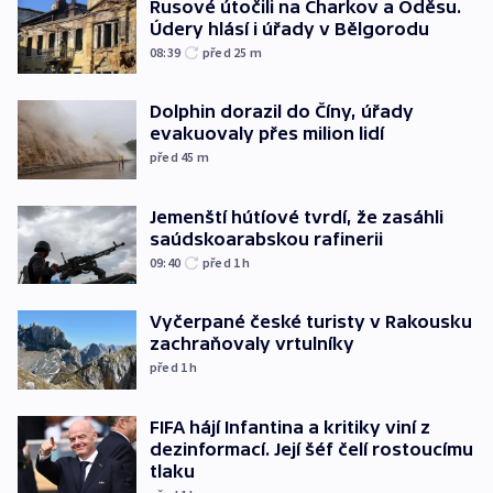
Rusové útočili na Charkov a Oděsu.
Údery hlásí i úřady v Bělgorodu
08:39
před 25
m
Dolphin dorazil do Číny, úřady
evakuovaly přes milion lidí
před 45
m
Jemenští hútíové tvrdí, že zasáhli
saúdskoarabskou rafinerii
09:40
před 1
h
Vyčerpané české turisty v Rakousku
zachraňovaly vrtulníky
před 1
h
FIFA hájí Infantina a kritiky viní z
dezinformací. Její šéf čelí rostoucímu
tlaku