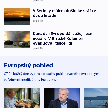
před 1
h
V Sydney málem došlo ke srážce
dvou letadel
před 3
h
Kanadu i Evropu dál sužují lesní
požáry. V Britské Kolumbii
evakuovali tisíce lidí
před 6
h
Evropský pohled
ČT24 každý den vybírá z obsahu publikovaného evropskými
veřejnými médii, členy Eurovize.