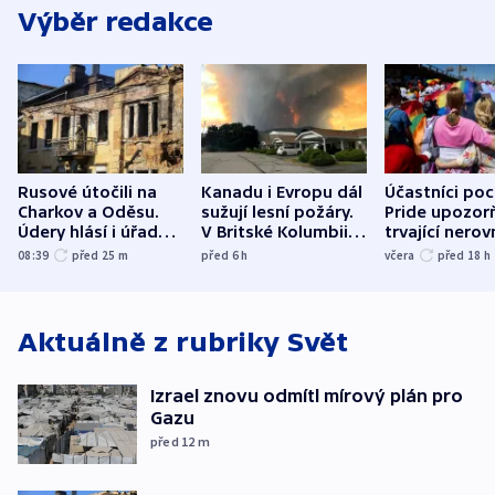
Výběr redakce
Rusové útočili na
Kanadu i Evropu dál
Účastníci po
Charkov a Oděsu.
sužují lesní požáry.
Pride upozorň
Údery hlásí i úřady v
V Britské Kolumbii
trvající nerov
Bělgorodu
evakuovali tisíce lidí
společensko
08:39
před 25
m
před 6
h
včera
před 18
h
atmosféru
Aktuálně z rubriky
Svět
Izrael znovu odmítl mírový plán pro
Gazu
před 12
m