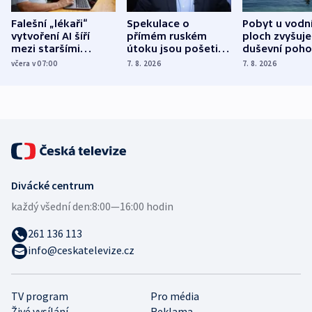
Falešní „lékaři“
Spekulace o
Pobyt u vodn
vytvoření AI šíří
přímém ruském
ploch zvyšuje
mezi staršími
útoku jsou pošetilé,
duševní poho
Poláky nebezpečné
míní estonský
ukázala
včera v 07:00
7. 8. 2026
7. 8. 2026
zdravotní rady
bezpečnostní
mezinárodní 
expert
Divácké centrum
každý všední den:
8:00—16:00 hodin
261 136 113
info@ceskatelevize.cz
TV program
Pro média
Živé vysílání
Reklama