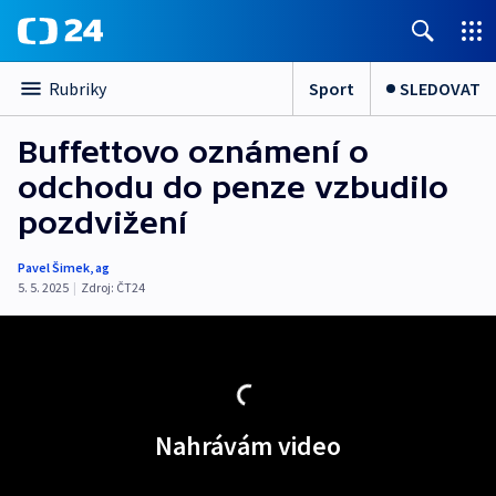
Sport
SLEDOVAT
Rubriky
Buffettovo oznámení o
odchodu do penze vzbudilo
pozdvižení
Pavel Šimek
,
ag
5. 5. 2025
|
Zdroj:
ČT24
Nahrávám video