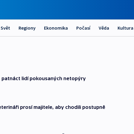
Svět
Regiony
Ekonomika
Počasí
Věda
Kultura
už patnáct lidí pokousaných netopýry
eterináři prosí majitele, aby chodili postupně