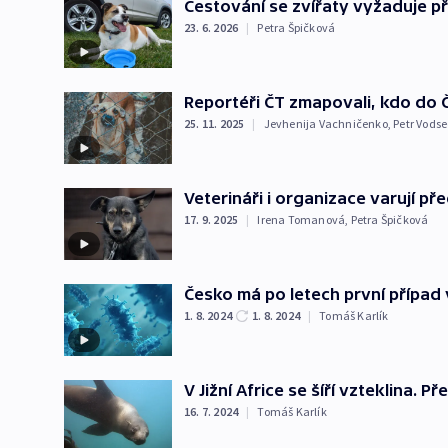
Cestování se zvířaty vyžaduje př
23. 6. 2026
|
Petra Špičková
Reportéři ČT zmapovali, kdo do 
25. 11. 2025
|
Jevhenija Vachničenko
,
Petr Vods
Veterináři i organizace varují p
17. 9. 2025
|
Irena Tomanová
,
Petra Špičková
Česko má po letech první případ
1. 8. 2024
1. 8. 2024
|
Tomáš Karlík
V Jižní Africe se šíří vzteklina. P
16. 7. 2024
|
Tomáš Karlík