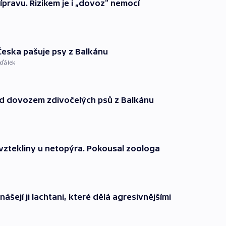
ípravu. Rizikem je i „dovoz“ nemocí
Česka pašuje psy z Balkánu
eďálek
řed dovozem zdivočelých psů z Balkánu
 vztekliny u netopýra. Pokousal zoologa
řenášejí ji lachtani, které dělá agresivnějšími