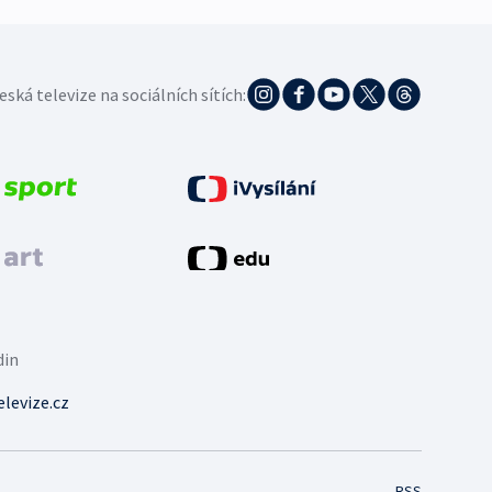
eská televize na sociálních sítích:
din
levize.cz
RSS