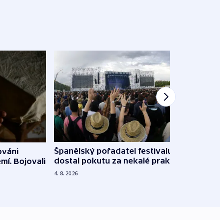
Španělský pořadatel festivalu
ováni
Lesn
dostal pokutu za nekalé praktiky
mí. Bojovali
dopa
zdrav
4. 8. 2026
4. 8. 20