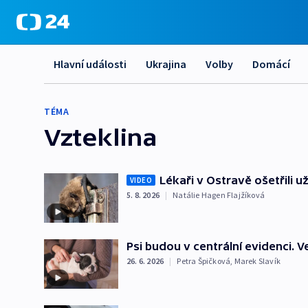
Hlavní události
Ukrajina
Volby
Domácí
TÉMA
Vzteklina
Lékaři v Ostravě ošetřili 
VIDEO
5. 8. 2026
|
Natálie Hagen Flajžíková
Psi budou v centrální evidenci. V
26. 6. 2026
|
Petra Špičková
,
Marek Slavík