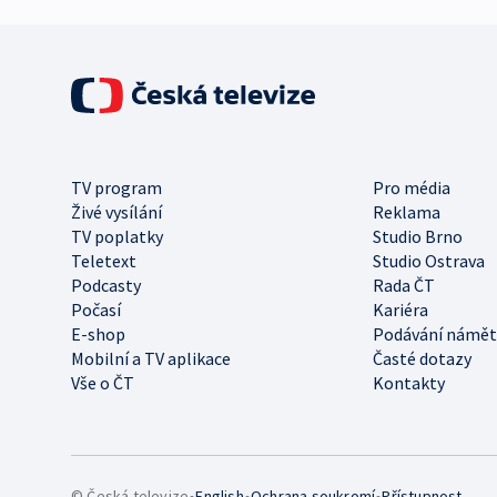
TV program
Pro média
Živé vysílání
Reklama
TV poplatky
Studio Brno
Teletext
Studio Ostrava
Podcasty
Rada ČT
Počasí
Kariéra
E-shop
Podávání námět
Mobilní a TV aplikace
Časté dotazy
Vše o ČT
Kontakty
•
•
•
© Česká televize
English
Ochrana soukromí
Přístupnost