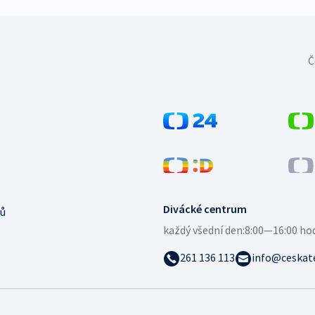
Č
Divácké centrum
ů
každý všední den:
8:00—16:00 ho
261 136 113
info@ceskate