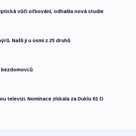
eptická vůči očkování, odhalila nová studie
rů. Našli ji u osmi z 25 druhů
sy bezdomovců
u televizi. Nominace získala za Duklu 61 či