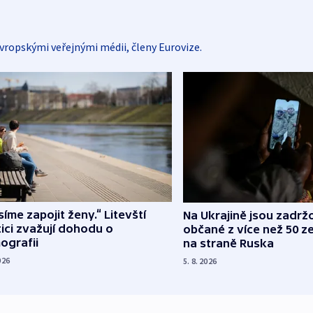
vropskými veřejnými médii, členy Eurovize.
íme zapojit ženy.“ Litevští
Na Ukrajině jsou zadrž
tici zvažují dohodu o
občané z více než 50 ze
ografii
na straně Ruska
026
5. 8. 2026