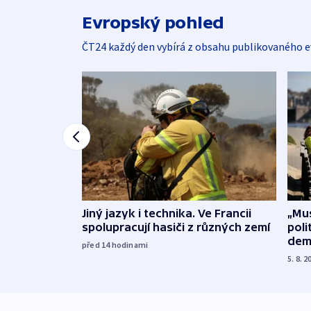
Evropský pohled
ČT24 každý den vybírá z obsahu publikovaného e
Jiný jazyk i technika. Ve Francii
„Mus
spolupracují hasiči z různých zemí
poli
dem
před 14
hodinami
5. 8. 2