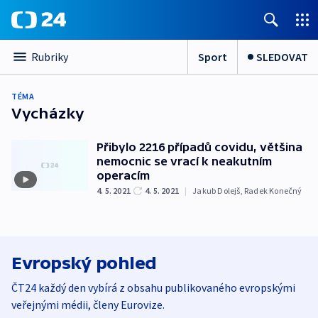
Sport
SLEDOVAT
Rubriky
TÉMA
Vycházky
Přibylo 2216 případů covidu, většina
nemocnic se vrací k neakutním
operacím
4. 5. 2021
4. 5. 2021
|
Jakub Dolejš
,
Radek Konečný
Evropský pohled
ČT24 každý den vybírá z obsahu publikovaného evropskými
veřejnými médii, členy Eurovize.