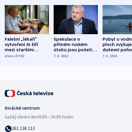
Falešní „lékaři“
Spekulace o
Pobyt u vodn
vytvoření AI šíří
přímém ruském
ploch zvyšuje
mezi staršími
útoku jsou pošetilé,
duševní poho
Poláky nebezpečné
míní estonský
ukázala
včera v 07:00
7. 8. 2026
7. 8. 2026
zdravotní rady
bezpečnostní
mezinárodní 
expert
Divácké centrum
každý všední den:
8:00—16:00 hodin
261 136 113