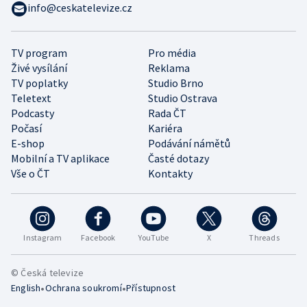
info@ceskatelevize.cz
TV program
Pro média
Živé vysílání
Reklama
TV poplatky
Studio Brno
Teletext
Studio Ostrava
Podcasty
Rada ČT
Počasí
Kariéra
E-shop
Podávání námětů
Mobilní a TV aplikace
Časté dotazy
Vše o ČT
Kontakty
Instagram
Facebook
YouTube
X
Threads
© Česká televize
•
•
English
Ochrana soukromí
Přístupnost