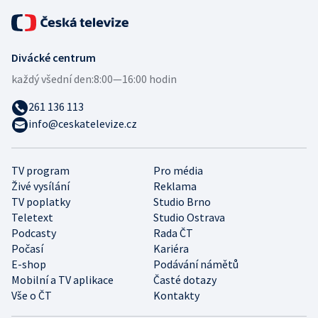
Divácké centrum
každý všední den:
8:00—16:00 hodin
261 136 113
info@ceskatelevize.cz
TV program
Pro média
Živé vysílání
Reklama
TV poplatky
Studio Brno
Teletext
Studio Ostrava
Podcasty
Rada ČT
Počasí
Kariéra
E-shop
Podávání námětů
Mobilní a TV aplikace
Časté dotazy
Vše o ČT
Kontakty