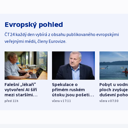
Evropský pohled
ČT24 každý den vybírá z obsahu publikovaného evropskými
veřejnými médii, členy Eurovize.
Falešní „lékaři“
Spekulace o
Pobyt u vodn
vytvoření AI šíří
přímém ruském
ploch zvyšuje
mezi staršími
útoku jsou pošetilé,
duševní poho
Poláky nebezpečné
míní estonský
ukázala
před 11
h
včera v 17:11
včera v 07:30
zdravotní rady
bezpečnostní
mezinárodní 
expert