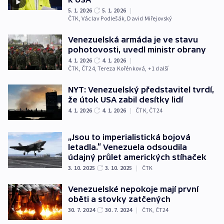
5. 1. 2026
5. 1. 2026
|
ČTK
,
Václav Podlešák
,
David Miřejovský
Venezuelská armáda je ve stavu
pohotovosti, uvedl ministr obrany
4. 1. 2026
4. 1. 2026
|
ČTK
,
ČT24
,
Tereza Kořénková
, +1 další
NYT: Venezuelský představitel tvrdí,
že útok USA zabil desítky lidí
4. 1. 2026
4. 1. 2026
|
ČTK
,
ČT24
„Jsou to imperialistická bojová
letadla.“ Venezuela odsoudila
údajný průlet amerických stíhaček
3. 10. 2025
3. 10. 2025
|
ČTK
Venezuelské nepokoje mají první
oběti a stovky zatčených
30. 7. 2024
30. 7. 2024
|
ČTK
,
ČT24