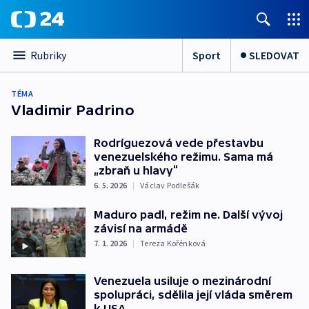
Sport
SLEDOVAT
Rubriky
TÉMA
Vladimir Padrino
Rodríguezová vede přestavbu
venezuelského režimu. Sama má
„zbraň u hlavy“
6. 5. 2026
|
Václav Podlešák
Maduro padl, režim ne. Další vývoj
závisí na armádě
7. 1. 2026
|
Tereza Kořénková
Venezuela usiluje o mezinárodní
spolupráci, sdělila její vláda směrem
k USA