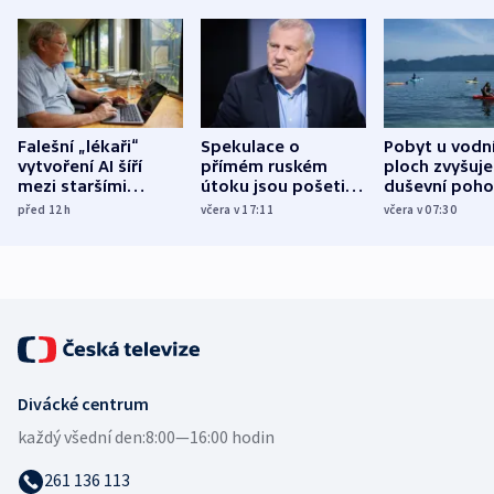
Falešní „lékaři“
Spekulace o
Pobyt u vodn
vytvoření AI šíří
přímém ruském
ploch zvyšuje
mezi staršími
útoku jsou pošetilé,
duševní poho
Poláky nebezpečné
míní estonský
ukázala
před 12
h
včera v 17:11
včera v 07:30
zdravotní rady
bezpečnostní
mezinárodní 
expert
Divácké centrum
každý všední den:
8:00—16:00 hodin
261 136 113