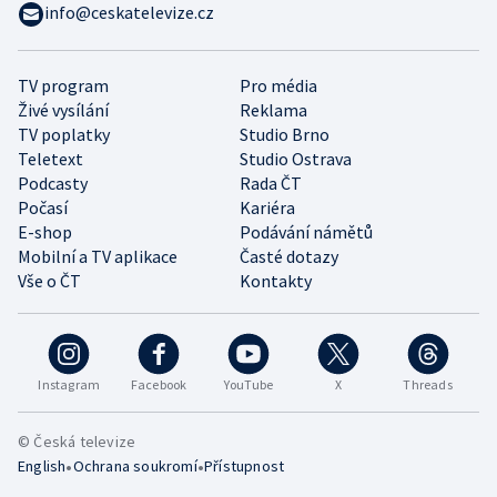
info@ceskatelevize.cz
TV program
Pro média
Živé vysílání
Reklama
TV poplatky
Studio Brno
Teletext
Studio Ostrava
Podcasty
Rada ČT
Počasí
Kariéra
E-shop
Podávání námětů
Mobilní a TV aplikace
Časté dotazy
Vše o ČT
Kontakty
Instagram
Facebook
YouTube
X
Threads
© Česká televize
•
•
English
Ochrana soukromí
Přístupnost