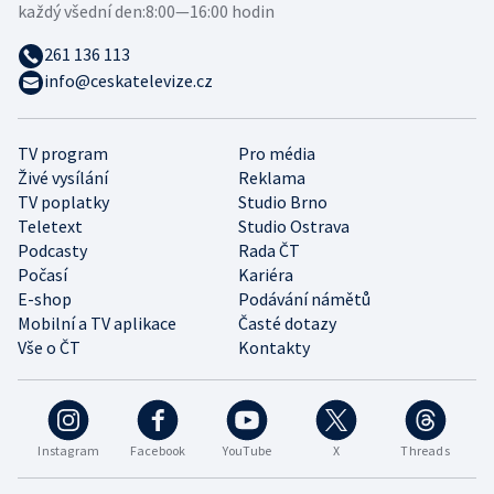
každý všední den:
8:00—16:00 hodin
261 136 113
info@ceskatelevize.cz
TV program
Pro média
Živé vysílání
Reklama
TV poplatky
Studio Brno
Teletext
Studio Ostrava
Podcasty
Rada ČT
Počasí
Kariéra
E-shop
Podávání námětů
Mobilní a TV aplikace
Časté dotazy
Vše o ČT
Kontakty
Instagram
Facebook
YouTube
X
Threads