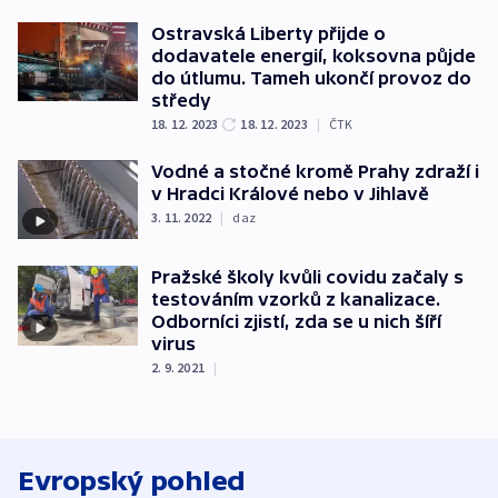
Ostravská Liberty přijde o
dodavatele energií, koksovna půjde
do útlumu. Tameh ukončí provoz do
středy
18. 12. 2023
18. 12. 2023
|
ČTK
Vodné a stočné kromě Prahy zdraží i
v Hradci Králové nebo v Jihlavě
3. 11. 2022
|
daz
Pražské školy kvůli covidu začaly s
testováním vzorků z kanalizace.
Odborníci zjistí, zda se u nich šíří
virus
2. 9. 2021
|
Evropský pohled