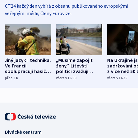
ČT24 každý den vybírá z obsahu publikovaného evropskými
veřejnými médii, členy Eurovize.
Jiný jazyk i technika.
„Musíme zapojit
Na Ukrajině j
Ve Francii
ženy.“ Litevští
zadržováni o
spolupracují hasiči z
politici zvažují
z více než 50 
různých zemí
dohodu o
Bojovali na s
před 8
h
včera v 16:00
včera v 14:37
demografii
Ruska
Divácké centrum