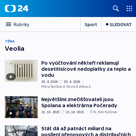
Sport
SLEDOVAT
Rubriky
TÉMA
Veolia
Po vyúčtování někteří reklamují
desetitisícové nedoplatky za teplo a
vodu
30. 4. 2026
30. 4. 2026
|
Petra Špičková
,
Pavla Daňková
Největšími znečišťovateli jsou
Spolana a elektrárna Počerady
21. 10. 2025
21. 10. 2025
|
ČTK
,
Petr Kořínek
Stát dá až patnáct miliard na
posílení přenosových a distribučních