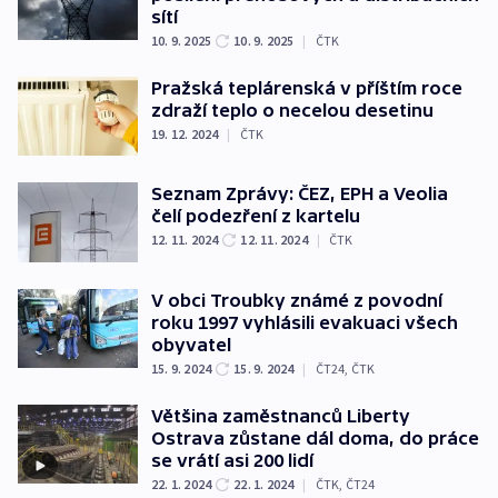
sítí
10. 9. 2025
10. 9. 2025
|
ČTK
Pražská teplárenská v příštím roce
zdraží teplo o necelou desetinu
19. 12. 2024
|
ČTK
Seznam Zprávy: ČEZ, EPH a Veolia
čelí podezření z kartelu
12. 11. 2024
12. 11. 2024
|
ČTK
V obci Troubky známé z povodní
roku 1997 vyhlásili evakuaci všech
obyvatel
15. 9. 2024
15. 9. 2024
|
ČT24
,
ČTK
Většina zaměstnanců Liberty
Ostrava zůstane dál doma, do práce
se vrátí asi 200 lidí
22. 1. 2024
22. 1. 2024
|
ČTK
,
ČT24