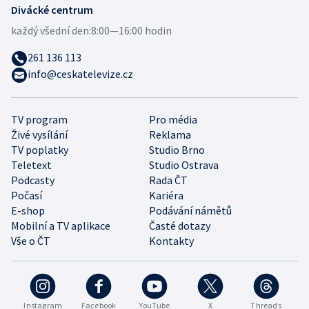
Divácké centrum
každý všední den:
8:00—16:00 hodin
261 136 113
info@ceskatelevize.cz
TV program
Pro média
Živé vysílání
Reklama
TV poplatky
Studio Brno
Teletext
Studio Ostrava
Podcasty
Rada ČT
Počasí
Kariéra
E-shop
Podávání námětů
Mobilní a TV aplikace
Časté dotazy
Vše o ČT
Kontakty
Instagram
Facebook
YouTube
X
Threads