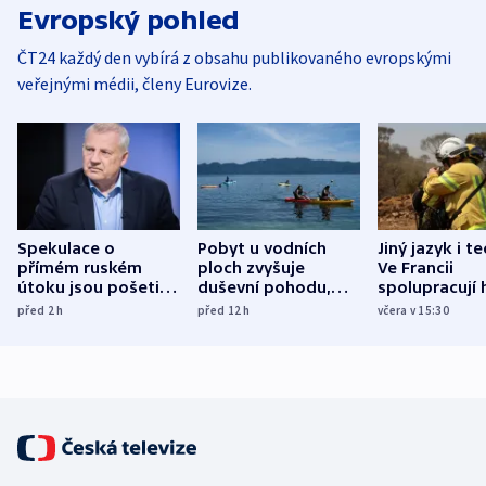
Evropský pohled
ČT24 každý den vybírá z obsahu publikovaného evropskými
veřejnými médii, členy Eurovize.
Spekulace o
Pobyt u vodních
Jiný jazyk i t
přímém ruském
ploch zvyšuje
Ve Francii
útoku jsou pošetilé,
duševní pohodu,
spolupracují h
míní estonský
ukázala
různých zemí
před 2
h
před 12
h
včera v 15:30
bezpečnostní
mezinárodní studie
expert