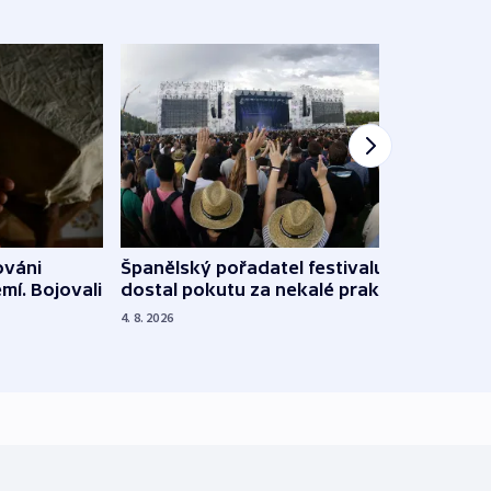
Španělský pořadatel festivalu
ováni
Lesn
dostal pokutu za nekalé praktiky
mí. Bojovali
dopa
zdrav
4. 8. 2026
4. 8. 20