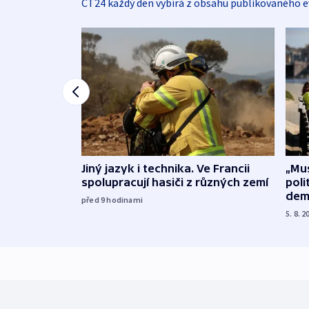
ČT24 každý den vybírá z obsahu publikovaného e
Jiný jazyk i technika. Ve Francii
„Mus
spolupracují hasiči z různých zemí
poli
dem
před 9
hodinami
5. 8. 2