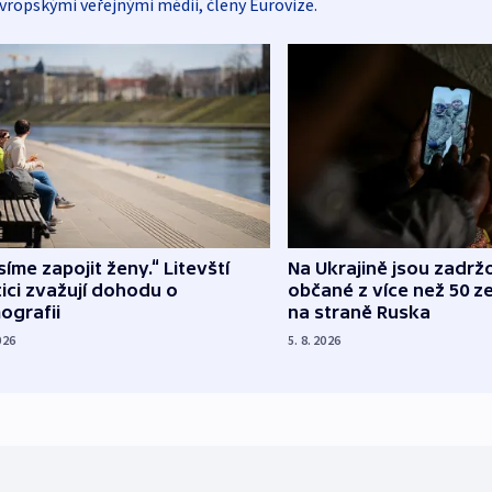
vropskými veřejnými médii, členy Eurovize.
íme zapojit ženy.“ Litevští
Na Ukrajině jsou zadrž
tici zvažují dohodu o
občané z více než 50 ze
ografii
na straně Ruska
026
5. 8. 2026