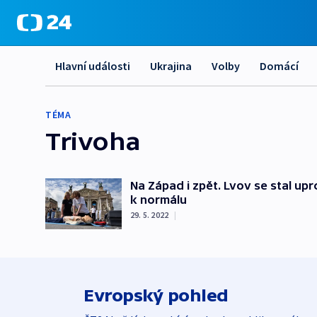
Hlavní události
Ukrajina
Volby
Domácí
TÉMA
Trivoha
Na Západ i zpět. Lvov se stal upr
k normálu
29. 5. 2022
|
Evropský pohled