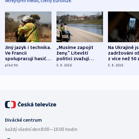
veřejnými médii, členy Eurovize.
Jiný jazyk i technika.
„Musíme zapojit
Na Ukrajině j
Ve Francii
ženy.“ Litevští
zadržováni o
spolupracují hasiči z
politici zvažují
z více než 50 
různých zemí
dohodu o
Bojovali na s
před 9
h
5. 8. 2026
5. 8. 2026
demografii
Ruska
Divácké centrum
každý všední den:
8:00—16:00 hodin