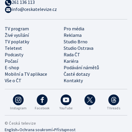
261 136 113
info@ceskatelevize.cz
TV program
Pro média
Živé vysílání
Reklama
TV poplatky
Studio Brno
Teletext
Studio Ostrava
Podcasty
Rada ČT
Počasí
Kariéra
E-shop
Podávání námětů
Mobilní a TV aplikace
Časté dotazy
Vše o ČT
Kontakty
Instagram
Facebook
YouTube
X
Threads
© Česká televize
•
•
English
Ochrana soukromí
Přístupnost