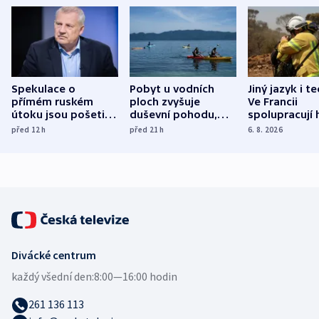
Spekulace o
Pobyt u vodních
Jiný jazyk i t
přímém ruském
ploch zvyšuje
Ve Francii
útoku jsou pošetilé,
duševní pohodu,
spolupracují h
míní estonský
ukázala
různých zemí
před 12
h
před 21
h
6. 8. 2026
bezpečnostní
mezinárodní studie
expert
Divácké centrum
každý všední den:
8:00—16:00 hodin
261 136 113