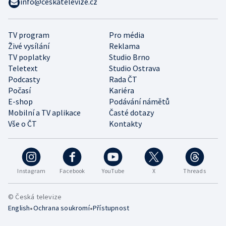
info@ceskatelevize.cz
TV program
Pro média
Živé vysílání
Reklama
TV poplatky
Studio Brno
Teletext
Studio Ostrava
Podcasty
Rada ČT
Počasí
Kariéra
E-shop
Podávání námětů
Mobilní a TV aplikace
Časté dotazy
Vše o ČT
Kontakty
Instagram
Facebook
YouTube
X
Threads
© Česká televize
•
•
English
Ochrana soukromí
Přístupnost