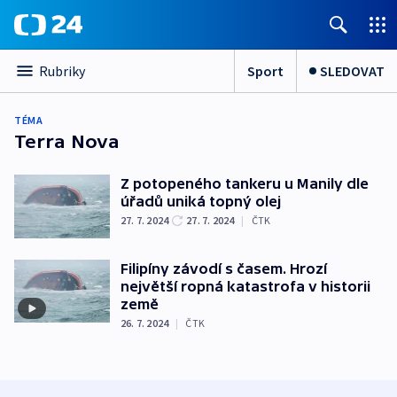
Sport
SLEDOVAT
Rubriky
TÉMA
Terra Nova
Z potopeného tankeru u Manily dle
úřadů uniká topný olej
27. 7. 2024
27. 7. 2024
|
ČTK
Filipíny závodí s časem. Hrozí
největší ropná katastrofa v historii
země
26. 7. 2024
|
ČTK