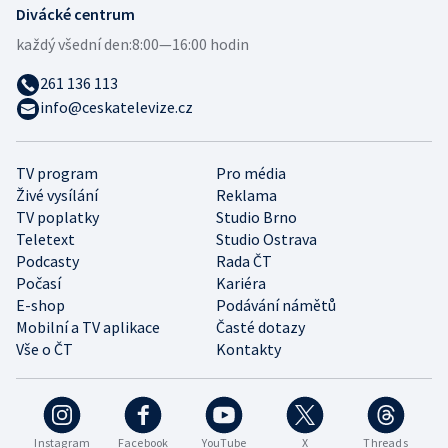
Divácké centrum
každý všední den:
8:00—16:00 hodin
261 136 113
info@ceskatelevize.cz
TV program
Pro média
Živé vysílání
Reklama
TV poplatky
Studio Brno
Teletext
Studio Ostrava
Podcasty
Rada ČT
Počasí
Kariéra
E-shop
Podávání námětů
Mobilní a TV aplikace
Časté dotazy
Vše o ČT
Kontakty
Instagram
Facebook
YouTube
X
Threads