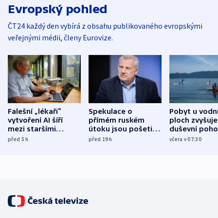
Evropský pohled
ČT24 každý den vybírá z obsahu publikovaného evropskými
veřejnými médii, členy Eurovize.
Falešní „lékaři“
Spekulace o
Pobyt u vodn
vytvoření AI šíří
přímém ruském
ploch zvyšuje
mezi staršími
útoku jsou pošetilé,
duševní poho
Poláky nebezpečné
míní estonský
ukázala
před 5
h
před 19
h
včera v 07:30
zdravotní rady
bezpečnostní
mezinárodní 
expert