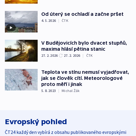
Od úterý se ochladí a začne pršet
4. 5. 2026
|
ČTK
V Budějovicích bylo dvacet stupňů,
maxima hlásí pětina stanic
27. 2. 2026
27. 2. 2026
|
ČTK
Teplota ve stínu nemusí vyjadřovat,
jak se člověk cítí. Meteorologové
proto měří i jinak
5. 8. 2023
|
Michal Žák
Evropský pohled
ČT24 každý den vybírá z obsahu publikovaného evropskými