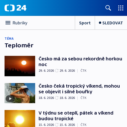
Sport
SLEDOVAT
Rubriky
TÉMA
Teploměr
Česko má za sebou rekordně horkou
noc
29. 6. 2026
29. 6. 2026
|
ČTK
Česko čeká tropický víkend, mohou
se objevit i silné bouřky
18. 6. 2026
18. 6. 2026
|
ČTK
V týdnu se oteplí, pátek a víkend
budou tropické
15. 6. 2026
15. 6. 2026
|
ČTK