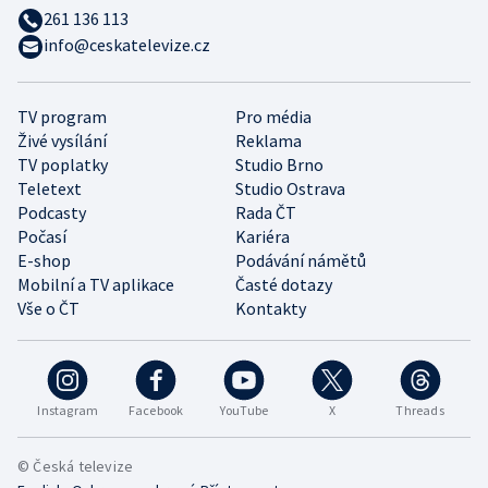
261 136 113
info@ceskatelevize.cz
TV program
Pro média
Živé vysílání
Reklama
TV poplatky
Studio Brno
Teletext
Studio Ostrava
Podcasty
Rada ČT
Počasí
Kariéra
E-shop
Podávání námětů
Mobilní a TV aplikace
Časté dotazy
Vše o ČT
Kontakty
Instagram
Facebook
YouTube
X
Threads
© Česká televize