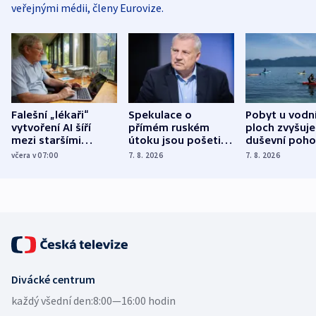
veřejnými médii, členy Eurovize.
Falešní „lékaři“
Spekulace o
Pobyt u vodn
vytvoření AI šíří
přímém ruském
ploch zvyšuje
mezi staršími
útoku jsou pošetilé,
duševní poho
Poláky nebezpečné
míní estonský
ukázala
včera v 07:00
7. 8. 2026
7. 8. 2026
zdravotní rady
bezpečnostní
mezinárodní 
expert
Divácké centrum
každý všední den:
8:00—16:00 hodin