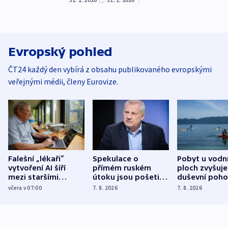
Evropský pohled
ČT24 každý den vybírá z obsahu publikovaného evropskými
veřejnými médii, členy Eurovize.
Falešní „lékaři“
Spekulace o
Pobyt u vodn
vytvoření AI šíří
přímém ruském
ploch zvyšuje
mezi staršími
útoku jsou pošetilé,
duševní poho
Poláky nebezpečné
míní estonský
ukázala
včera v 07:00
7. 8. 2026
7. 8. 2026
zdravotní rady
bezpečnostní
mezinárodní 
expert