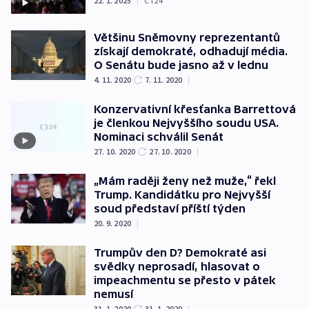
22. 1. 2025
|
ČT24
Většinu Sněmovny reprezentantů
získají demokraté, odhadují média.
O Senátu bude jasno až v lednu
4. 11. 2020
7. 11. 2020
|
Konzervativní křesťanka Barrettová
je členkou Nejvyššího soudu USA.
Nominaci schválil Senát
27. 10. 2020
27. 10. 2020
|
„Mám raději ženy než muže,“ řekl
Trump. Kandidátku pro Nejvyšší
soud představí příští týden
20. 9. 2020
|
Trumpův den D? Demokraté asi
svědky neprosadí, hlasovat o
impeachmentu se přesto v pátek
nemusí
31. 1. 2020
31. 1. 2020
|