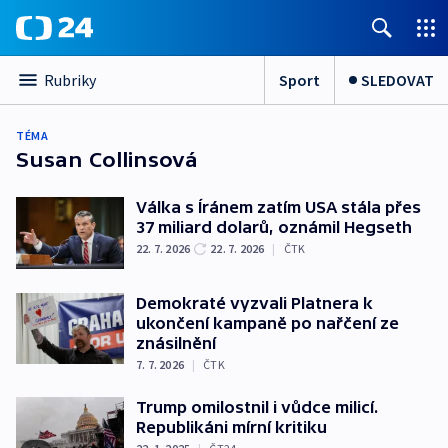
Sport
SLEDOVAT
Rubriky
TÉMA
Susan Collinsová
Válka s Íránem zatím USA stála přes
37 miliard dolarů, oznámil Hegseth
22. 7. 2026
22. 7. 2026
|
ČTK
Demokraté vyzvali Platnera k
ukončení kampaně po nařčení ze
znásilnění
7. 7. 2026
|
ČTK
Trump omilostnil i vůdce milicí.
Republikáni mírní kritiku