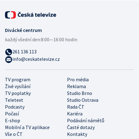
Divácké centrum
každý všední den:
8:00—16:00 hodin
261 136 113
info@ceskatelevize.cz
TV program
Pro média
Živé vysílání
Reklama
TV poplatky
Studio Brno
Teletext
Studio Ostrava
Podcasty
Rada ČT
Počasí
Kariéra
E-shop
Podávání námětů
Mobilní a TV aplikace
Časté dotazy
Vše o ČT
Kontakty