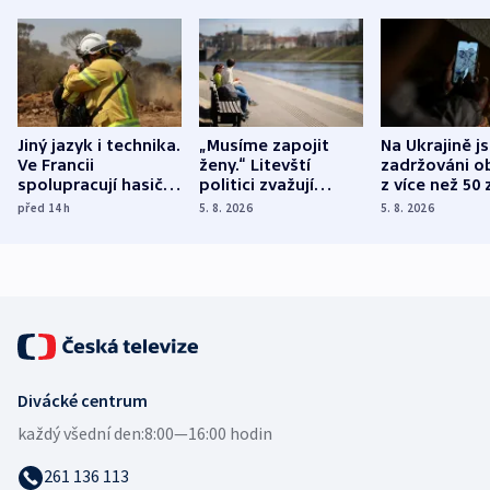
Jiný jazyk i technika.
„Musíme zapojit
Na Ukrajině j
Ve Francii
ženy.“ Litevští
zadržováni o
spolupracují hasiči z
politici zvažují
z více než 50 
různých zemí
dohodu o
Bojovali na s
před 14
h
5. 8. 2026
5. 8. 2026
demografii
Ruska
Divácké centrum
každý všední den:
8:00—16:00 hodin
261 136 113