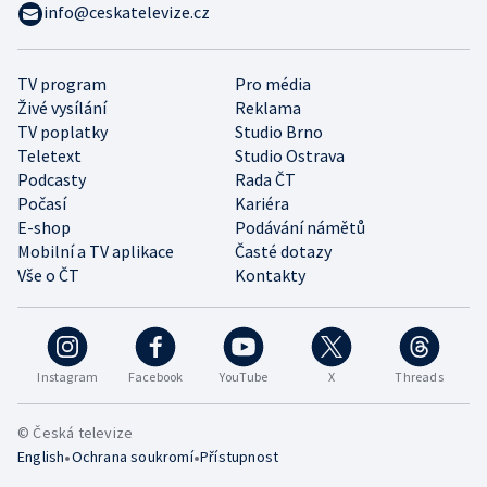
info@ceskatelevize.cz
TV program
Pro média
Živé vysílání
Reklama
TV poplatky
Studio Brno
Teletext
Studio Ostrava
Podcasty
Rada ČT
Počasí
Kariéra
E-shop
Podávání námětů
Mobilní a TV aplikace
Časté dotazy
Vše o ČT
Kontakty
Instagram
Facebook
YouTube
X
Threads
© Česká televize
•
•
English
Ochrana soukromí
Přístupnost