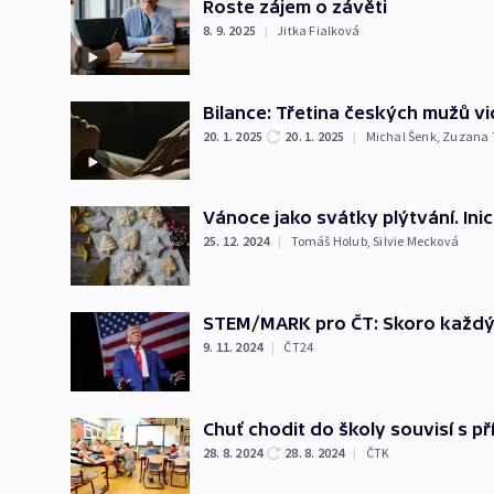
Roste zájem o závěti
8. 9. 2025
|
Jitka Fialková
Bilance: Třetina českých mužů vi
20. 1. 2025
20. 1. 2025
|
Michal Šenk
,
Zuzana 
Vánoce jako svátky plýtvání. Inici
25. 12. 2024
|
Tomáš Holub
,
Silvie Mecková
STEM/MARK pro ČT: Skoro každý 
9. 11. 2024
|
ČT24
Chuť chodit do školy souvisí s př
28. 8. 2024
28. 8. 2024
|
ČTK