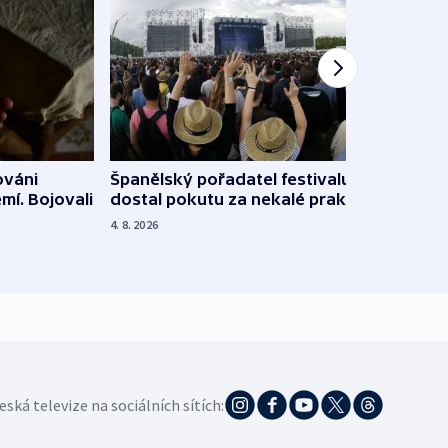
Španělský pořadatel festivalu
ováni
Lesn
dostal pokutu za nekalé praktiky
mí. Bojovali
dopa
zdrav
4. 8. 2026
4. 8. 20
eská televize na sociálních sítích: