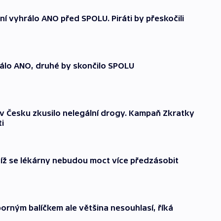
í vyhrálo ANO před SPOLU. Piráti by přeskočili
álo ANO, druhé by skončilo SPOLU
 v Česku zkusilo nelegální drogy. Kampaň Zkratky
i
níž se lékárny nebudou moct více předzásobit
porným balíčkem ale většina nesouhlasí, říká