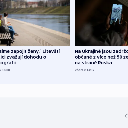
íme zapojit ženy.“ Litevští
Na Ukrajině jsou zadrž
tici zvažují dohodu o
občané z více než 50 ze
ografii
na straně Ruska
v 16:00
včera v 14:37
Č