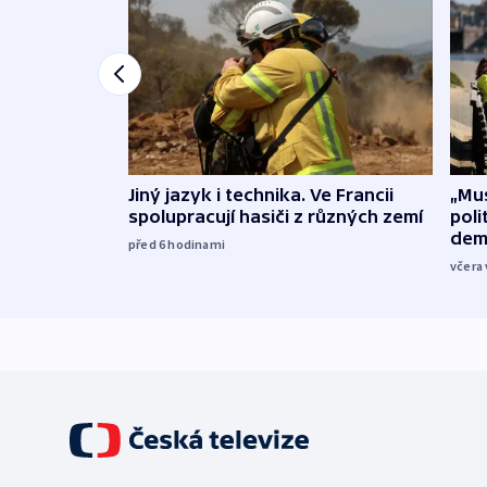
Jiný jazyk i technika. Ve Francii
„Mus
spolupracují hasiči z různých zemí
poli
dem
před 6
hodinami
včera 