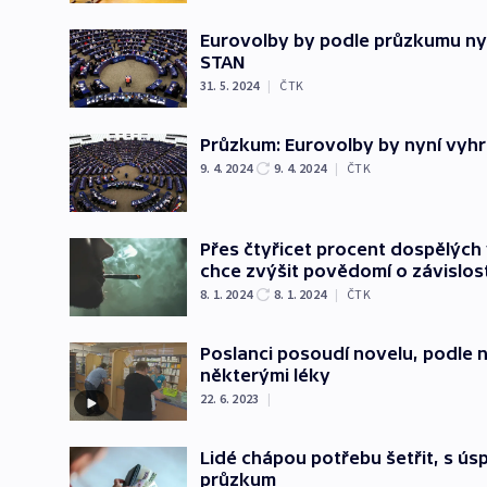
Eurovolby by podle průzkumu nyn
STAN
31. 5. 2024
|
ČTK
Průzkum: Eurovolby by nyní vyhr
9. 4. 2024
9. 4. 2024
|
ČTK
Přes čtyřicet procent dospělých
chce zvýšit povědomí o závislost
8. 1. 2024
8. 1. 2024
|
ČTK
Poslanci posoudí novelu, podle 
některými léky
22. 6. 2023
|
Lidé chápou potřebu šetřit, s ús
průzkum