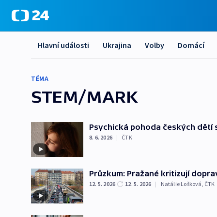
Hlavní události
Ukrajina
Volby
Domácí
TÉMA
STEM/MARK
Psychická pohoda českých dětí se
8. 6. 2026
|
ČTK
Průzkum: Pražané kritizují dopra
12. 5. 2026
12. 5. 2026
|
Natálie Lošková
,
ČTK