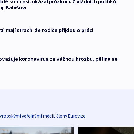
dé souhlasí, ukázal průzkum. Z vládních politiků
jí Babišovi
í, mají strach, že rodiče přijdou o práci
ovažuje koronavirus za vážnou hrozbu, pětina se
vropskými veřejnými médii, členy Eurovize.