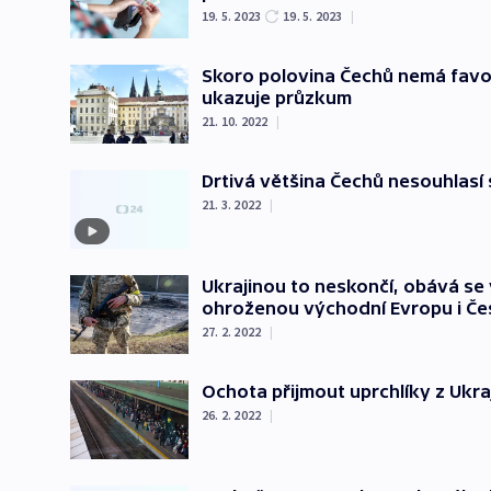
19. 5. 2023
19. 5. 2023
|
Skoro polovina Čechů nemá favori
ukazuje průzkum
21. 10. 2022
|
Drtivá většina Čechů nesouhlasí 
21. 3. 2022
|
Ukrajinou to neskončí, obává se 
ohroženou východní Evropu i Če
27. 2. 2022
|
Ochota přijmout uprchlíky z Ukr
26. 2. 2022
|