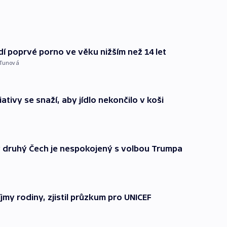
dí poprvé porno ve věku nižším než 14 let
Tunová
ativy se snaží, aby jídlo nekončilo v koši
druhý Čech je nespokojený s volbou Trumpa
íjmy rodiny, zjistil průzkum pro UNICEF