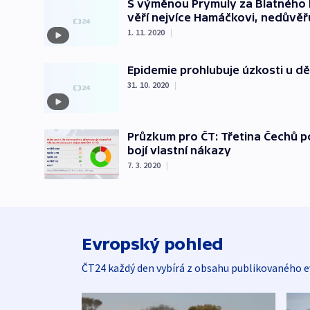
S výměnou Prymuly za Blatného li
věří nejvíce Hamáčkovi, nedůvěřu
1. 11. 2020
|
Epidemie prohlubuje úzkosti u dět
31. 10. 2020
|
Průzkum pro ČT: Třetina Čechů p
bojí vlastní nákazy
7. 3. 2020
|
Evropský pohled
ČT24 každý den vybírá z obsahu publikovaného e