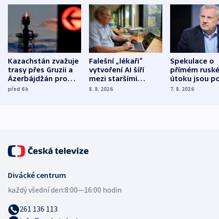
Kazachstán zvažuje
Falešní „lékaři“
Spekulace o
trasy přes Gruzii a
vytvoření AI šíří
přímém rusk
Ázerbájdžán pro
mezi staršími
útoku jsou po
vývoz ropy do
Poláky nebezpečné
míní estonsk
před 6
h
8. 8. 2026
7. 8. 2026
Evropy
zdravotní rady
bezpečnostn
expert
Divácké centrum
každý všední den:
8:00—16:00 hodin
261 136 113