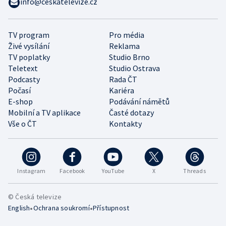
info@ceskatelevize.cz
TV program
Pro média
Živé vysílání
Reklama
TV poplatky
Studio Brno
Teletext
Studio Ostrava
Podcasty
Rada ČT
Počasí
Kariéra
E-shop
Podávání námětů
Mobilní a TV aplikace
Časté dotazy
Vše o ČT
Kontakty
Instagram
Facebook
YouTube
X
Threads
© Česká televize
•
•
English
Ochrana soukromí
Přístupnost