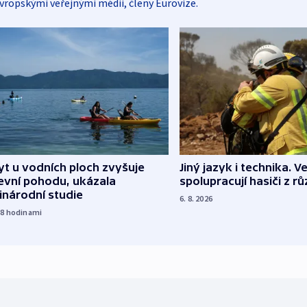
vropskými veřejnými médii, členy Eurovize.
Jiný jazyk i technika. Ve
t u vodních ploch zvyšuje
spolupracují hasiči z r
evní pohodu, ukázala
inárodní studie
6. 8. 2026
18
hodinami