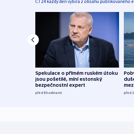
ČT24 každý den vybírá z obsahu publikovaného e
Spekulace o přímém ruském útoku
Poby
jsou pošetilé, míní estonský
duš
bezpečnostní expert
mez
před 8
hodinami
před 