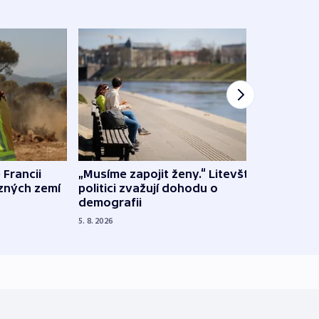
 Francii
„Musíme zapojit ženy.“ Litevští
Na Uk
ůzných zemí
politici zvažují dohodu o
občan
demografii
na s
5. 8. 2026
5. 8. 20