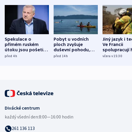
Spekulace o
Pobyt u vodních
Jiný jazyk i t
přímém ruském
ploch zvyšuje
Ve Francii
útoku jsou pošetilé,
duševní pohodu,
spolupracují h
míní estonský
ukázala
různých zemí
před 4
h
před 14
h
včera v 15:30
bezpečnostní
mezinárodní studie
expert
Divácké centrum
každý všední den:
8:00—16:00 hodin
261 136 113