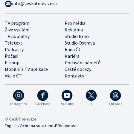
info@ceskatelevize.cz
TV program
Pro média
Živé vysílání
Reklama
TV poplatky
Studio Brno
Teletext
Studio Ostrava
Podcasty
Rada ČT
Počasí
Kariéra
E-shop
Podávání námětů
Mobilní a TV aplikace
Časté dotazy
Vše o ČT
Kontakty
Instagram
Facebook
YouTube
X
Threads
© Česká televize
•
•
English
Ochrana soukromí
Přístupnost