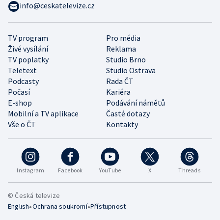
info@ceskatelevize.cz
TV program
Pro média
Živé vysílání
Reklama
TV poplatky
Studio Brno
Teletext
Studio Ostrava
Podcasty
Rada ČT
Počasí
Kariéra
E-shop
Podávání námětů
Mobilní a TV aplikace
Časté dotazy
Vše o ČT
Kontakty
Instagram
Facebook
YouTube
X
Threads
© Česká televize
•
•
English
Ochrana soukromí
Přístupnost