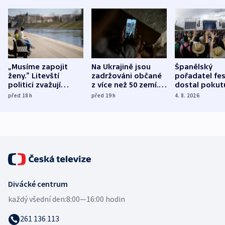
„Musíme zapojit
Na Ukrajině jsou
Španělský
ženy.“ Litevští
zadržováni občané
pořadatel fes
politici zvažují
z více než 50 zemí.
dostal pokut
dohodu o
Bojovali na straně
nekalé prakti
před 18
h
před 19
h
4. 8. 2026
demografii
Ruska
Divácké centrum
každý všední den:
8:00—16:00 hodin
261 136 113