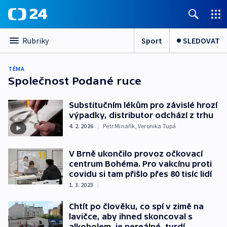
Sport
SLEDOVAT
Rubriky
TÉMA
Společnost Podané ruce
Substitučním lékům pro závislé hrozí
výpadky, distributor odchází z trhu
4. 2. 2026
|
Petr Minařík
,
Veronika Tupá
V Brně ukončilo provoz očkovací
centrum Bohéma. Pro vakcínu proti
covidu si tam přišlo přes 80 tisíc lidí
1. 3. 2023
|
Chtít po člověku, co spí v zimě na
lavičce, aby ihned skoncoval s
alkoholem, je nereálné, tvrdí