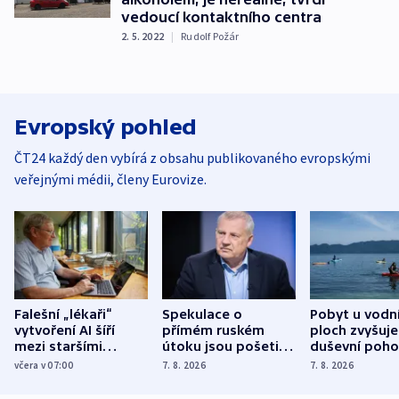
vedoucí kontaktního centra
2. 5. 2022
|
Rudolf Požár
Evropský pohled
ČT24 každý den vybírá z obsahu publikovaného evropskými
veřejnými médii, členy Eurovize.
Falešní „lékaři“
Spekulace o
Pobyt u vodn
vytvoření AI šíří
přímém ruském
ploch zvyšuje
mezi staršími
útoku jsou pošetilé,
duševní poho
Poláky nebezpečné
míní estonský
ukázala
včera v 07:00
7. 8. 2026
7. 8. 2026
zdravotní rady
bezpečnostní
mezinárodní 
expert