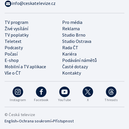
info@ceskatelevize.cz
TV program
Pro média
Živé vysílání
Reklama
TV poplatky
Studio Brno
Teletext
Studio Ostrava
Podcasty
Rada ČT
Počasí
Kariéra
E-shop
Podávání námětů
Mobilní a TV aplikace
Časté dotazy
Vše o ČT
Kontakty
Instagram
Facebook
YouTube
X
Threads
© Česká televize
•
•
English
Ochrana soukromí
Přístupnost