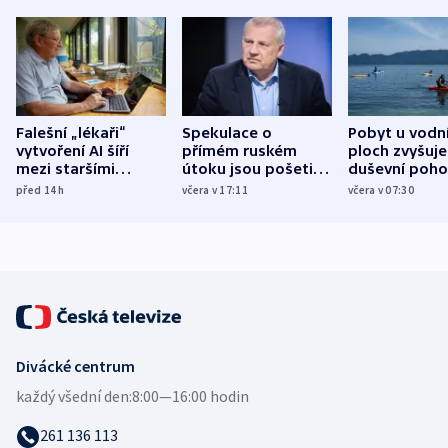
Falešní „lékaři“
Spekulace o
Pobyt u vodn
vytvoření AI šíří
přímém ruském
ploch zvyšuje
mezi staršími
útoku jsou pošetilé,
duševní poho
Poláky nebezpečné
míní estonský
ukázala
před 14
h
včera v 17:11
včera v 07:30
zdravotní rady
bezpečnostní
mezinárodní 
expert
Divácké centrum
každý všední den:
8:00—16:00 hodin
261 136 113