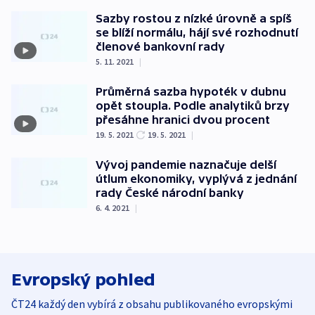
Sazby rostou z nízké úrovně a spíš
se blíží normálu, hájí své rozhodnutí
členové bankovní rady
5. 11. 2021
|
Průměrná sazba hypoték v dubnu
opět stoupla. Podle analytiků brzy
přesáhne hranici dvou procent
19. 5. 2021
19. 5. 2021
|
Vývoj pandemie naznačuje delší
útlum ekonomiky, vyplývá z jednání
rady České národní banky
6. 4. 2021
|
Evropský pohled
ČT24 každý den vybírá z obsahu publikovaného evropskými