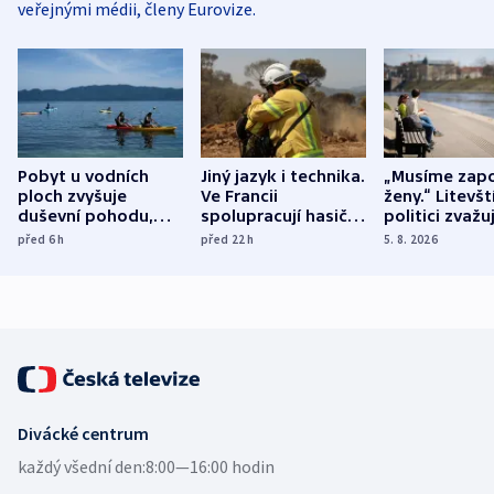
veřejnými médii, členy Eurovize.
Pobyt u vodních
Jiný jazyk i technika.
„Musíme zapo
ploch zvyšuje
Ve Francii
ženy.“ Litevšt
duševní pohodu,
spolupracují hasiči z
politici zvažuj
ukázala
různých zemí
dohodu o
před 6
h
před 22
h
5. 8. 2026
mezinárodní studie
demografii
Divácké centrum
každý všední den:
8:00—16:00 hodin