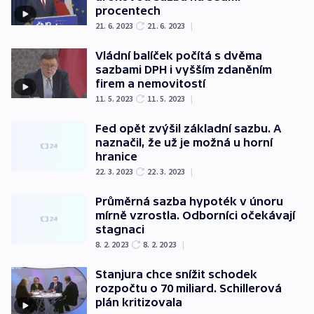
procentech
21. 6. 2023
21. 6. 2023
|
Vládní balíček počítá s dvěma
sazbami DPH i vyšším zdaněním
firem a nemovitostí
11. 5. 2023
11. 5. 2023
|
Fed opět zvýšil základní sazbu. A
naznačil, že už je možná u horní
hranice
22. 3. 2023
22. 3. 2023
|
Průměrná sazba hypoték v únoru
mírně vzrostla. Odborníci očekávají
stagnaci
8. 2. 2023
8. 2. 2023
|
Stanjura chce snížit schodek
rozpočtu o 70 miliard. Schillerová
plán kritizovala