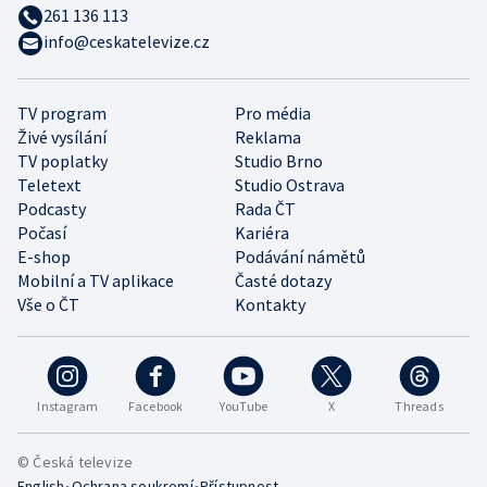
261 136 113
info@ceskatelevize.cz
TV program
Pro média
Živé vysílání
Reklama
TV poplatky
Studio Brno
Teletext
Studio Ostrava
Podcasty
Rada ČT
Počasí
Kariéra
E-shop
Podávání námětů
Mobilní a TV aplikace
Časté dotazy
Vše o ČT
Kontakty
Instagram
Facebook
YouTube
X
Threads
© Česká televize
•
•
English
Ochrana soukromí
Přístupnost