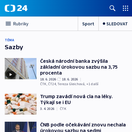
Sport
SLEDOVAT
Rubriky
TÉMA
Sazby
Česká národní banka zvýšila
základní úrokovou sazbu na 3,75
procenta
18. 6. 2026
18. 6. 2026
|
ČTK
,
ČT24
,
Tereza Gleichová
, +1 další
Trump zavádí nová cla na léky.
Týkají se i EU
3. 4. 2026
|
ČTK
ČNB podle očekávání znovu nechala
úrokovou sazbu na sedmi