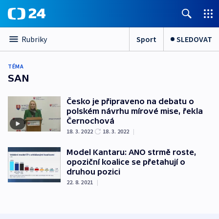
Sport
SLEDOVAT
Rubriky
TÉMA
SAN
Česko je připraveno na debatu o
polském návrhu mírové mise, řekla
Černochová
18. 3. 2022
18. 3. 2022
|
Model Kantaru: ANO strmě roste,
opoziční koalice se přetahují o
druhou pozici
22. 8. 2021
|