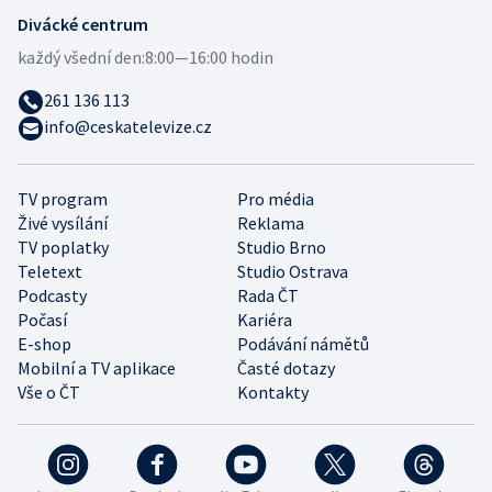
Divácké centrum
každý všední den:
8:00—16:00 hodin
261 136 113
info@ceskatelevize.cz
TV program
Pro média
Živé vysílání
Reklama
TV poplatky
Studio Brno
Teletext
Studio Ostrava
Podcasty
Rada ČT
Počasí
Kariéra
E-shop
Podávání námětů
Mobilní a TV aplikace
Časté dotazy
Vše o ČT
Kontakty