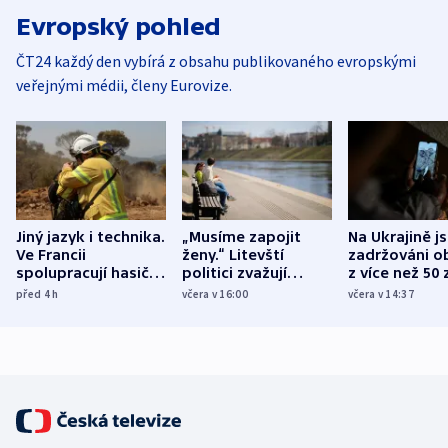
Evropský pohled
ČT24 každý den vybírá z obsahu publikovaného evropskými
veřejnými médii, členy Eurovize.
Jiný jazyk i technika.
„Musíme zapojit
Na Ukrajině j
Ve Francii
ženy.“ Litevští
zadržováni o
spolupracují hasiči z
politici zvažují
z více než 50 
různých zemí
dohodu o
Bojovali na s
před 4
h
včera v 16:00
včera v 14:37
demografii
Ruska