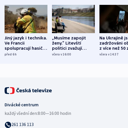
Jiný jazyk i technika.
„Musíme zapojit
Na Ukrajině j
Ve Francii
ženy.“ Litevští
zadržováni o
spolupracují hasiči z
politici zvažují
z více než 50 
různých zemí
dohodu o
Bojovali na s
před 6
h
včera v 16:00
včera v 14:37
demografii
Ruska
Divácké centrum
každý všední den:
8:00—16:00 hodin
261 136 113