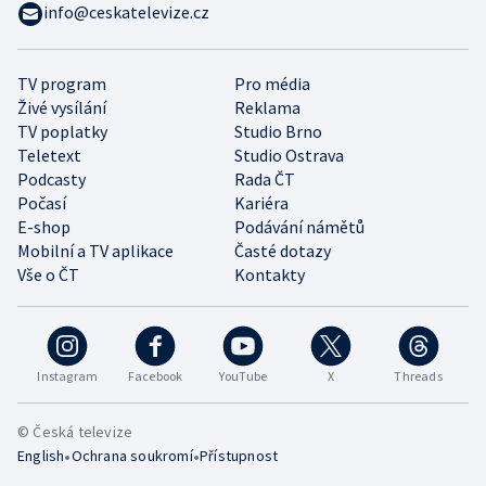
info@ceskatelevize.cz
TV program
Pro média
Živé vysílání
Reklama
TV poplatky
Studio Brno
Teletext
Studio Ostrava
Podcasty
Rada ČT
Počasí
Kariéra
E-shop
Podávání námětů
Mobilní a TV aplikace
Časté dotazy
Vše o ČT
Kontakty
Instagram
Facebook
YouTube
X
Threads
© Česká televize
•
•
English
Ochrana soukromí
Přístupnost