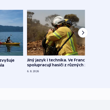
Jiný jazyk i technika. Ve Francii
zvyšuje
„Musí
spolupracují hasiči z různých zemí
la
polit
demo
6. 8. 2026
5. 8. 20