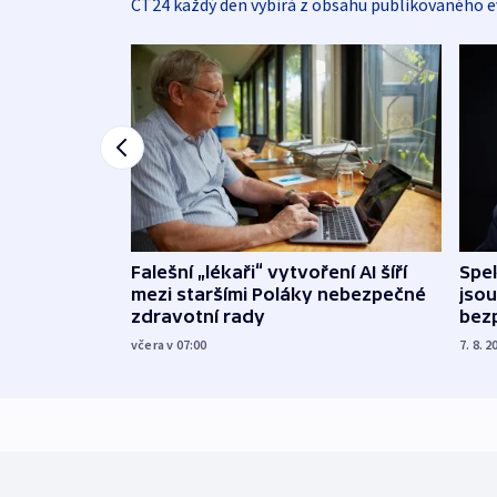
ČT24 každý den vybírá z obsahu publikovaného e
Falešní „lékaři“ vytvoření AI šíří
Spe
mezi staršími Poláky nebezpečné
jsou
zdravotní rady
bez
včera v 07:00
7. 8. 2