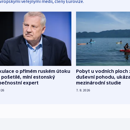
vropskými veřejnými médii, členy Eurovize.
kulace o přímém ruském útoku
Pobyt u vodních ploch 
 pošetilé, míní estonský
duševní pohodu, ukáza
pečnostní expert
mezinárodní studie
026
7. 8. 2026