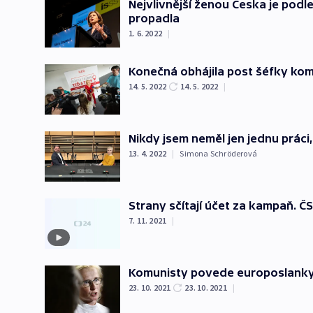
Nejvlivnější ženou Česka je podl
propadla
1. 6. 2022
|
Konečná obhájila post šéfky ko
14. 5. 2022
14. 5. 2022
|
Nikdy jsem neměl jen jednu práci
13. 4. 2022
|
Simona Schröderová
Strany sčítají účet za kampaň. ČS
7. 11. 2021
|
Komunisty povede europoslank
23. 10. 2021
23. 10. 2021
|