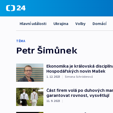
Hlavní události
Ukrajina
Volby
Domácí
TÉMA
Petr Šimůnek
Ekonomika je královská disciplína
Hospodářských novin Mašek
1. 12. 2023
|
Simona Schröderová
Část firem volá po duhových man
garantovat rovnost, vysvětlují
11. 9. 2023
|