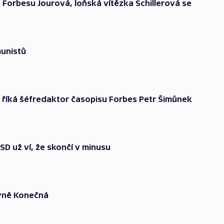
e Forbesu Jourová, loňská vítězka Schillerová se
munistů
, říká šéfredaktor časopisu Forbes Petr Šimůnek
SD už ví, že skončí v minusu
yně Konečná