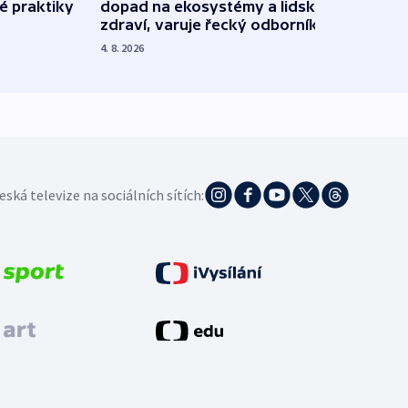
é praktiky
dopad na ekosystémy a lidské
Franc
zdraví, varuje řecký odborník
požá
4. 8. 2026
3. 8. 20
eská televize na sociálních sítích: