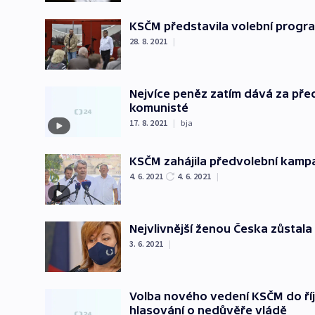
KSČM představila volební progra
28. 8. 2021
|
Nejvíce peněz zatím dává za pře
komunisté
17. 8. 2021
|
bja
KSČM zahájila předvolební kampaň
4. 6. 2021
4. 6. 2021
|
Nejvlivnější ženou Česka zůstala 
3. 6. 2021
|
Volba nového vedení KSČM do říj
hlasování o nedůvěře vládě