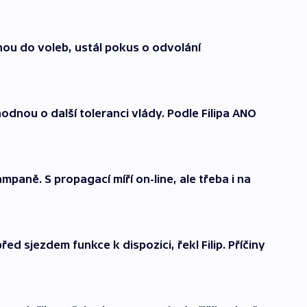
nou do voleb, ustál pokus o odvolání
dnou o další toleranci vlády. Podle Filipa ANO
ampaně. S propagací míří on-line, ale třeba i na
d sjezdem funkce k dispozici, řekl Filip. Příčiny