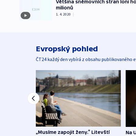
Většina sněmovních stran loni ho
milionů
1. 4. 2020
|
Evropský pohled
ČT24 každý den vybírá z obsahu publikovaného e
„Musíme zapojit ženy.“ Litevští
Na U