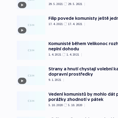
29. 5. 2021
29. 5. 2021
|
Filip povede komunisty ještě jed
17. 4. 2021
17. 4. 2021
|
Komunisté během Velikonoc rozho
neplní dohodu
1. 4. 2021
1. 4. 2021
|
Strany a hnutí chystají volební k
dopravní prostředky
9. 1. 2021
|
Vedení komunistů by mohlo dát pře
porážky zhodnotí v pátek
5. 10. 2020
5. 10. 2020
|