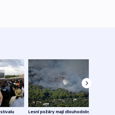
stivalu
Lesní požáry mají dlouhodobý
Ukraj