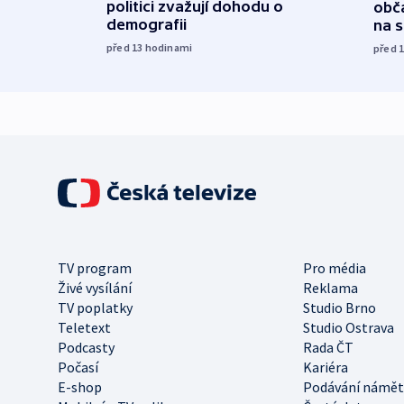
politici zvažují dohodu o
obča
demografii
na 
před 13
hodinami
před 
TV program
Pro média
Živé vysílání
Reklama
TV poplatky
Studio Brno
Teletext
Studio Ostrava
Podcasty
Rada ČT
Počasí
Kariéra
E-shop
Podávání námět