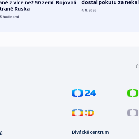
dostal pokutu za nekal
né z více než 50 zemí. Bojovali
straně Ruska
4. 8. 2026
15
hodinami
Č
Divácké centrum
ů