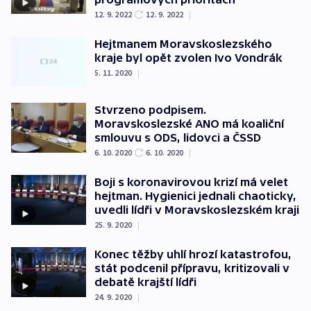
12. 9. 2022
12. 9. 2022
|
Hejtmanem Moravskoslezského
kraje byl opět zvolen Ivo Vondrák
5. 11. 2020
|
Stvrzeno podpisem.
Moravskoslezské ANO má koaliční
smlouvu s ODS, lidovci a ČSSD
6. 10. 2020
6. 10. 2020
|
Boji s koronavirovou krizí má velet
hejtman. Hygienici jednali chaoticky,
uvedli lídři v Moravskoslezském kraji
25. 9. 2020
|
Konec těžby uhlí hrozí katastrofou,
stát podcenil přípravu, kritizovali v
debatě krajští lídři
24. 9. 2020
|