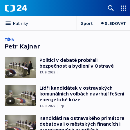
Sport
SLEDOVAT
Rubriky
TÉMA
Petr Kajnar
Politici v debatě probírali
bezpečnost a bydlení v Ostravě
13. 9. 2022
|
Lídři kandidátek v ostravských
komunálních volbách navrhují řešení
energetické krize
12. 9. 2022
|
rp
Kandidáti na ostravského primátora
debatovali o městských financích i
programových prioritách