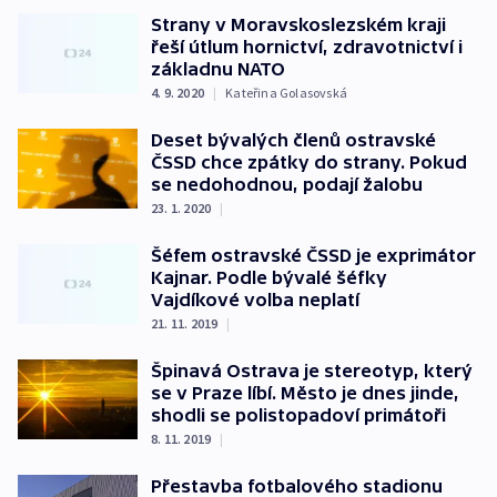
Strany v Moravskoslezském kraji
řeší útlum hornictví, zdravotnictví i
základnu NATO
4. 9. 2020
|
Kateřina Golasovská
Deset bývalých členů ostravské
ČSSD chce zpátky do strany. Pokud
se nedohodnou, podají žalobu
23. 1. 2020
|
Šéfem ostravské ČSSD je exprimátor
Kajnar. Podle bývalé šéfky
Vajdíkové volba neplatí
21. 11. 2019
|
Špinavá Ostrava je stereotyp, který
se v Praze líbí. Město je dnes jinde,
shodli se polistopadoví primátoři
8. 11. 2019
|
Přestavba fotbalového stadionu