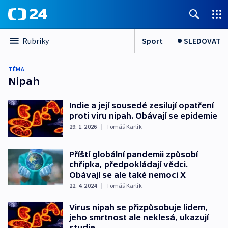
Sport
SLEDOVAT
Rubriky
TÉMA
Nipah
Indie a její sousedé zesilují opatření
proti viru nipah. Obávají se epidemie
29. 1. 2026
|
Tomáš Karlík
Příští globální pandemii způsobí
chřipka, předpokládají vědci.
Obávají se ale také nemoci X
22. 4. 2024
|
Tomáš Karlík
Virus nipah se přizpůsobuje lidem,
jeho smrtnost ale neklesá, ukazují
studie