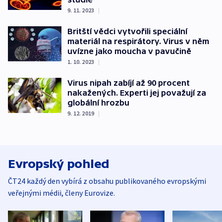
9. 11. 2023
|
Britští vědci vytvořili speciální
materiál na respirátory. Virus v něm
uvízne jako moucha v pavučině
1. 10. 2023
|
Virus nipah zabíjí až 90 procent
nakažených. Experti jej považují za
globální hrozbu
9. 12. 2019
|
Evropský pohled
ČT24 každý den vybírá z obsahu publikovaného evropskými
veřejnými médii, členy Eurovize.