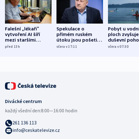
Falešní „lékaři“
Spekulace o
Pobyt u vodn
vytvoření AI šíří
přímém ruském
ploch zvyšuje
mezi staršími
útoku jsou pošetilé,
duševní poho
Poláky nebezpečné
míní estonský
ukázala
před 13
h
včera v 17:11
včera v 07:30
zdravotní rady
bezpečnostní
mezinárodní 
expert
Divácké centrum
každý všední den:
8:00—16:00 hodin
261 136 113
info@ceskatelevize.cz