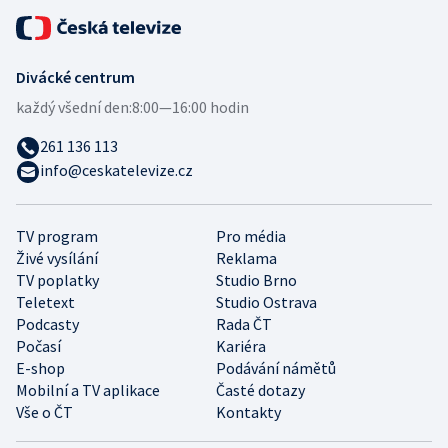
Divácké centrum
každý všední den:
8:00—16:00 hodin
261 136 113
info@ceskatelevize.cz
TV program
Pro média
Živé vysílání
Reklama
TV poplatky
Studio Brno
Teletext
Studio Ostrava
Podcasty
Rada ČT
Počasí
Kariéra
E-shop
Podávání námětů
Mobilní a TV aplikace
Časté dotazy
Vše o ČT
Kontakty