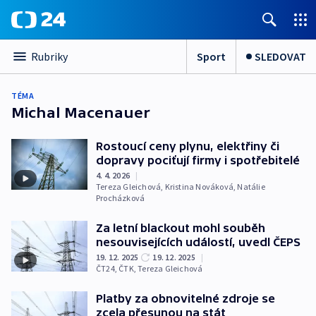
Sport
SLEDOVAT
Rubriky
TÉMA
Michal Macenauer
Rostoucí ceny plynu, elektřiny či
dopravy pociťují firmy i spotřebitelé
4. 4. 2026
|
Tereza Gleichová
,
Kristina Nováková
,
Natálie
Procházková
Za letní blackout mohl souběh
nesouvisejících událostí, uvedl ČEPS
19. 12. 2025
19. 12. 2025
|
ČT24
,
ČTK
,
Tereza Gleichová
Platby za obnovitelné zdroje se
zcela přesunou na stát