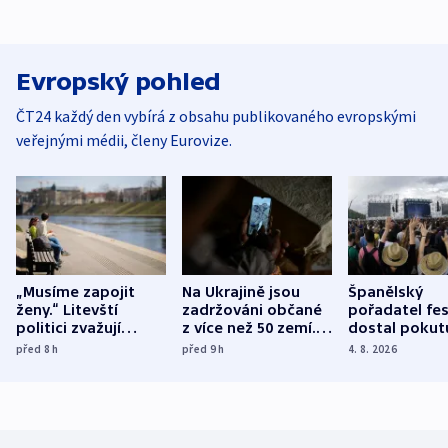
Evropský pohled
ČT24 každý den vybírá z obsahu publikovaného evropskými
veřejnými médii, členy Eurovize.
„Musíme zapojit
Na Ukrajině jsou
Španělský
ženy.“ Litevští
zadržováni občané
pořadatel fes
politici zvažují
z více než 50 zemí.
dostal pokut
dohodu o
Bojovali na straně
nekalé prakti
před 8
h
před 9
h
4. 8. 2026
demografii
Ruska