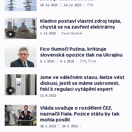
16. 12. 2025
16. 12. 2025
|
ČTK
Kladno postaví vlastní zdroj tepla,
chystá se na zavření elektrárny
1. 12. 2025
|
Pavel Skalník
Fico tlumočí Putina, kritizuje
slovenská opozice tlak na Ukrajinu
9. 1. 2025
9. 1. 2025
|
ČTK
,
ČT24
Jsme ve válečném stavu. Nelze vést
diskusi, jestli se máme uskromnit,
řekl k regulaci vytápění expert
12. 8. 2022
|
Vláda uvažuje o rozdělení ČEZ,
naznačil Fiala. Pozice státu by tak
mohla posílit
20. 5. 2022
20. 5. 2022
|