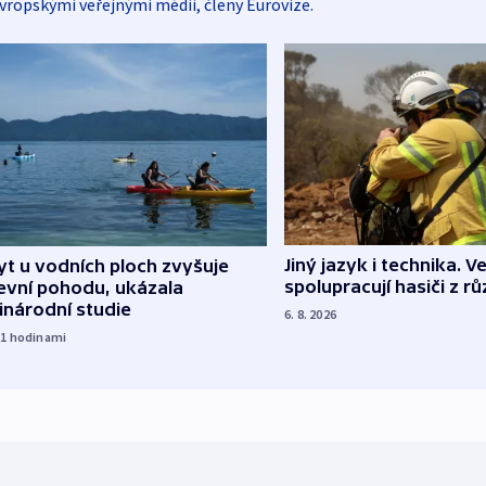
vropskými veřejnými médii, členy Eurovize.
Jiný jazyk i technika. Ve
t u vodních ploch zvyšuje
spolupracují hasiči z r
evní pohodu, ukázala
inárodní studie
6. 8. 2026
21
hodinami