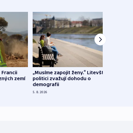
 Francii
„Musíme zapojit ženy.“ Litevští
Na Uk
ůzných zemí
politici zvažují dohodu o
občan
demografii
na s
5. 8. 2026
5. 8. 20