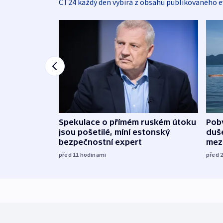
ČT24 každý den vybírá z obsahu publikovaného e
Spekulace o přímém ruském útoku
Poby
jsou pošetilé, míní estonský
duš
bezpečnostní expert
mez
před 11
hodinami
před 