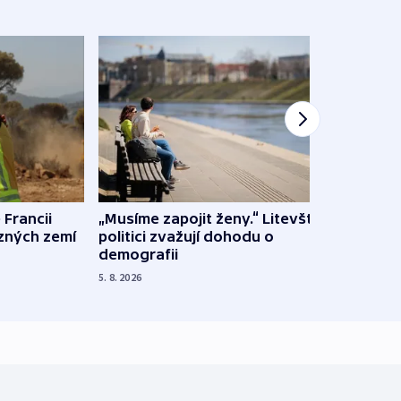
 Francii
„Musíme zapojit ženy.“ Litevští
Na Uk
ůzných zemí
politici zvažují dohodu o
občan
demografii
na s
5. 8. 2026
5. 8. 20