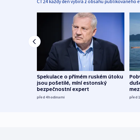
ČT24 každý den vybírá z obsahu publikovaného e
Spekulace o přímém ruském útoku
Poby
jsou pošetilé, míní estonský
duš
bezpečnostní expert
mez
před 4
hodinami
před 