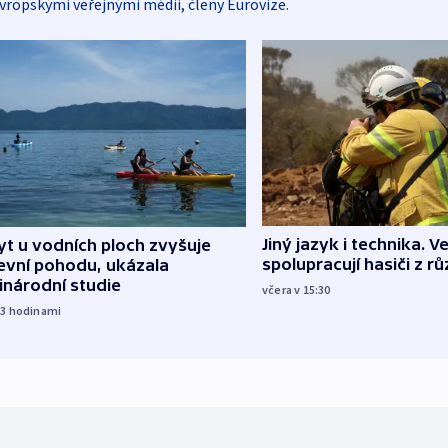
vropskými veřejnými médii, členy Eurovize.
Jiný jazyk i technika. Ve
t u vodních ploch zvyšuje
spolupracují hasiči z r
evní pohodu, ukázala
inárodní studie
včera v 15:30
13
hodinami