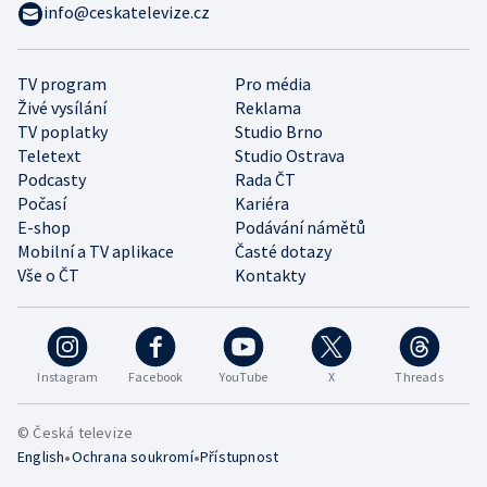
info@ceskatelevize.cz
TV program
Pro média
Živé vysílání
Reklama
TV poplatky
Studio Brno
Teletext
Studio Ostrava
Podcasty
Rada ČT
Počasí
Kariéra
E-shop
Podávání námětů
Mobilní a TV aplikace
Časté dotazy
Vše o ČT
Kontakty
Instagram
Facebook
YouTube
X
Threads
© Česká televize
•
•
English
Ochrana soukromí
Přístupnost