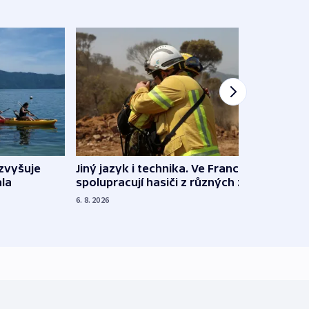
Jiný jazyk i technika. Ve Francii
zvyšuje
„Musí
spolupracují hasiči z různých zemí
la
polit
demo
6. 8. 2026
5. 8. 20