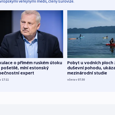
vropskými veřejnými médii, členy Eurovize.
kulace o přímém ruském útoku
Pobyt u vodních ploch 
 pošetilé, míní estonský
duševní pohodu, ukáza
pečnostní expert
mezinárodní studie
v 17:11
včera v 07:30