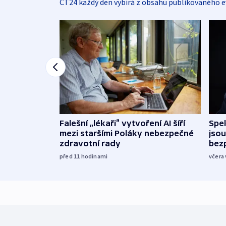
ČT24 každý den vybírá z obsahu publikovaného e
Falešní „lékaři“ vytvoření AI šíří
Spe
mezi staršími Poláky nebezpečné
jsou
zdravotní rady
bez
před 11
hodinami
včera 