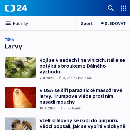
Sport
SLEDOVAT
Rubriky
TÉMA
Larvy
Rojí se v sadech i na vinicích. Itálie se
potýká s broukem z Dálného
východu
2. 8. 2026
|
ČTK
,
Václav Podlešák
V USA se šíří parazitické masožravé
larvy. Trumpova vláda proti nim
nasadí mouchy
10. 6. 2026
|
Tomáš Karlík
Včelí královny se rodí do purpuru.
Vědci popsali, jak se vybírá vládkyně