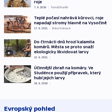
roje
7. 6. 2026
|
Tomáš Karlík
Teplé počasí nahrává kůrovci, roje
napadají stromy hlavně na Vysočině
17. 6. 2021
|
Bára Vránová
Do čtrnácti dnů hrozí kalamita
komárů. Města se proto snaží
ekologicky likvidovat larvy
15. 6. 2021
|
Účinnější zbraň na komáry. Ve
Studénce použijí přípravek, který
hubí jejich larvy
16. 6. 2020
|
Evropský pohled