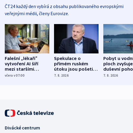
ČT24 každý den vybírá z obsahu publikovaného evropskými
veřejnými médii, členy Eurovize.
Falešní „lékaři“
Spekulace o
Pobyt u vodn
vytvoření AI šíří
přímém ruském
ploch zvyšuje
mezi staršími
útoku jsou pošetilé,
duševní poho
Poláky nebezpečné
míní estonský
ukázala
včera v 07:00
7. 8. 2026
7. 8. 2026
zdravotní rady
bezpečnostní
mezinárodní 
expert
Divácké centrum