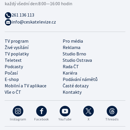
každý všední den:
8:00—16:00 hodin
261 136 113
info@ceskatelevize.cz
TV program
Pro média
Živé vysílání
Reklama
TV poplatky
Studio Brno
Teletext
Studio Ostrava
Podcasty
Rada ČT
Počasí
Kariéra
E-shop
Podávání námětů
Mobilní a TV aplikace
Časté dotazy
Vše o ČT
Kontakty
Instagram
Facebook
YouTube
X
Threads