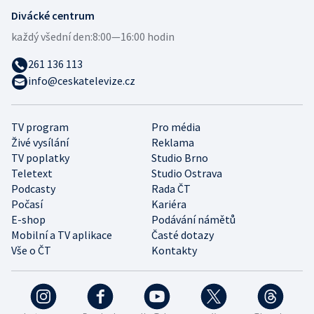
Divácké centrum
každý všední den:
8:00—16:00 hodin
261 136 113
info@ceskatelevize.cz
TV program
Pro média
Živé vysílání
Reklama
TV poplatky
Studio Brno
Teletext
Studio Ostrava
Podcasty
Rada ČT
Počasí
Kariéra
E-shop
Podávání námětů
Mobilní a TV aplikace
Časté dotazy
Vše o ČT
Kontakty