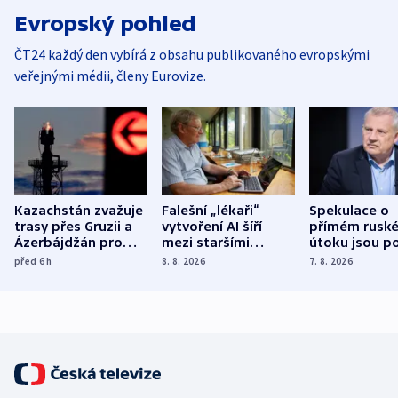
Evropský pohled
ČT24 každý den vybírá z obsahu publikovaného evropskými
veřejnými médii, členy Eurovize.
Kazachstán zvažuje
Falešní „lékaři“
Spekulace o
trasy přes Gruzii a
vytvoření AI šíří
přímém rusk
Ázerbájdžán pro
mezi staršími
útoku jsou po
vývoz ropy do
Poláky nebezpečné
míní estonsk
před 6
h
8. 8. 2026
7. 8. 2026
Evropy
zdravotní rady
bezpečnostn
expert