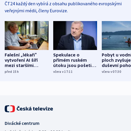
ČT24 každý den vybírá z obsahu publikovaného evropskými
veřejnými médii, členy Eurovize.
Falešní „lékaři“
Spekulace o
Pobyt u vodn
vytvoření AI šíří
přímém ruském
ploch zvyšuje
mezi staršími
útoku jsou pošetilé,
duševní poho
Poláky nebezpečné
míní estonský
ukázala
před 15
h
včera v 17:11
včera v 07:30
zdravotní rady
bezpečnostní
mezinárodní 
expert
Divácké centrum