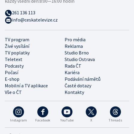
každý všední den:
8:00—16:00 hodin
261 136 113
info@ceskatelevize.cz
TV program
Pro média
Živé vysílání
Reklama
TV poplatky
Studio Brno
Teletext
Studio Ostrava
Podcasty
Rada ČT
Počasí
Kariéra
E-shop
Podávání námětů
Mobilní a TV aplikace
Časté dotazy
Vše o ČT
Kontakty
Instagram
Facebook
YouTube
X
Threads