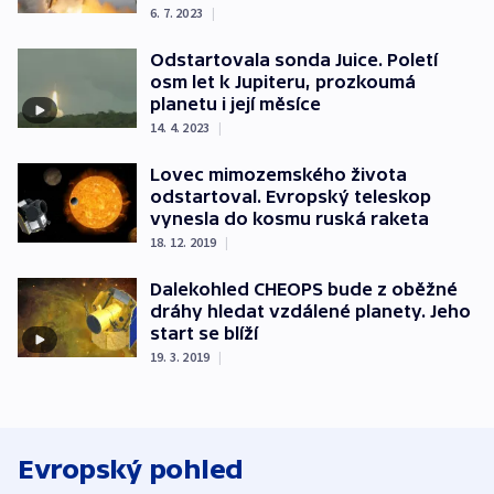
6. 7. 2023
|
Odstartovala sonda Juice. Poletí
osm let k Jupiteru, prozkoumá
planetu i její měsíce
14. 4. 2023
|
Lovec mimozemského života
odstartoval. Evropský teleskop
vynesla do kosmu ruská raketa
18. 12. 2019
|
Dalekohled CHEOPS bude z oběžné
dráhy hledat vzdálené planety. Jeho
start se blíží
19. 3. 2019
|
Evropský pohled