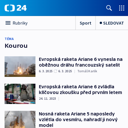
Sport
SLEDOVAT
Rubriky
TÉMA
Kourou
Evropská raketa Ariane 6 vynesla na
oběžnou dráhu francouzský satelit
6. 3. 2025
6. 3. 2025
|
Tomáš Karlík
Evropská raketa Ariane 6 zvládla
klíčovou zkoušku před prvním letem
24. 11. 2023
|
Nosná raketa Ariane 5 naposledy
vzlétla do vesmíru, nahradí ji nový
model