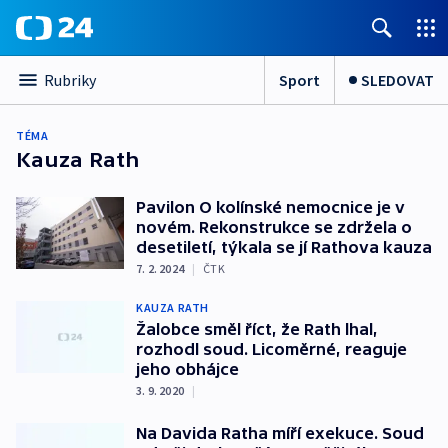
Sport
SLEDOVAT
Rubriky
TÉMA
Kauza Rath
Pavilon O kolínské nemocnice je v
novém. Rekonstrukce se zdržela o
desetiletí, týkala se jí Rathova kauza
7. 2. 2024
|
ČTK
KAUZA RATH
Žalobce směl říct, že Rath lhal,
rozhodl soud. Licoměrné, reaguje
jeho obhájce
3. 9. 2020
|
Na Davida Ratha míří exekuce. Soud