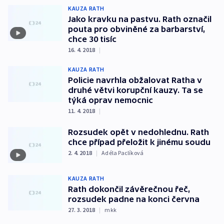
KAUZA RATH
Jako kravku na pastvu. Rath označil
pouta pro obviněné za barbarství,
chce 30 tisíc
16. 4. 2018
|
KAUZA RATH
Policie navrhla obžalovat Ratha v
druhé větvi korupční kauzy. Ta se
týká oprav nemocnic
11. 4. 2018
|
Rozsudek opět v nedohlednu. Rath
chce případ přeložit k jinému soudu
2. 4. 2018
|
Adéla Paclíková
KAUZA RATH
Rath dokončil závěrečnou řeč,
rozsudek padne na konci června
27. 3. 2018
|
mkk