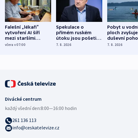
Falešní „lékaři“
Spekulace o
Pobyt u vodn
vytvoření AI šíří
přímém ruském
ploch zvyšuje
mezi staršími
útoku jsou pošetilé,
duševní poho
Poláky nebezpečné
míní estonský
ukázala
včera v 07:00
7. 8. 2026
7. 8. 2026
zdravotní rady
bezpečnostní
mezinárodní 
expert
Divácké centrum
každý všední den:
8:00—16:00 hodin
261 136 113
info@ceskatelevize.cz