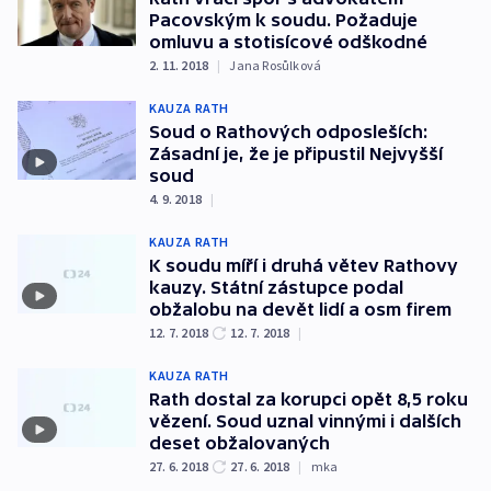
Pacovským k soudu. Požaduje
omluvu a stotisícové odškodné
2. 11. 2018
|
Jana Rosůlková
KAUZA RATH
Soud o Rathových odposleších:
Zásadní je, že je připustil Nejvyšší
soud
4. 9. 2018
|
KAUZA RATH
K soudu míří i druhá větev Rathovy
kauzy. Státní zástupce podal
obžalobu na devět lidí a osm firem
12. 7. 2018
12. 7. 2018
|
KAUZA RATH
Rath dostal za korupci opět 8,5 roku
vězení. Soud uznal vinnými i dalších
deset obžalovaných
27. 6. 2018
27. 6. 2018
|
mka