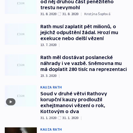
od něj druhou část peněžitého
trestu nevymohl
31. 8. 2020
31. 8. 2020
|
Kristýna Šopfová
Rath musí zaplatit pět milionů, o
jejichž odpuštění žádal. Hrozí mu
exekuce nebo delší vězení
13. 7. 2020
|
Rath měl dostávat poslanecké
náhrady i ve vazbě. Sněmovna mu
má doplatit 280 tisíc na reprezentaci
23. 3. 2020
|
KAUZA RATH
Soud v druhé větvi Rathovy
korupční kauzy prodloužil
exhejtmanovi vězení o rok,
Kottovým o dva
31. 1. 2020
31. 1. 2020
|
KAUZA RATH