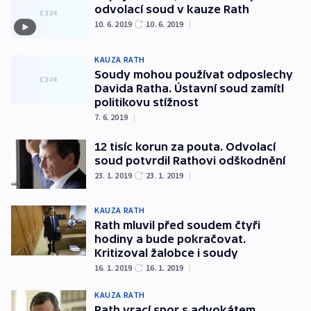
odvolací soud v kauze Rath
10. 6. 2019
10. 6. 2019
|
KAUZA RATH
Soudy mohou používat odposlechy
Davida Ratha. Ústavní soud zamítl
politikovu stížnost
7. 6. 2019
|
12 tisíc korun za pouta. Odvolací
soud potvrdil Rathovi odškodnění
23. 1. 2019
23. 1. 2019
|
KAUZA RATH
Rath mluvil před soudem čtyři
hodiny a bude pokračovat.
Kritizoval žalobce i soudy
16. 1. 2019
16. 1. 2019
|
KAUZA RATH
Rath vrací spor s advokátem