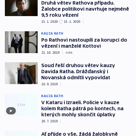
Druhá větev Rathova případu.
Žalobce politikovi navrhuje nejméně
9,5 roku vězení
15. 1. 2020
15. 1. 2020
|
KAUZA RATH
Po Rathovi nastoupili za korupci do
vězení i manželé Kottovi
21. 10. 2019
|
mkk
Soud řeší druhou větev kauzy
Davida Ratha. Drážďanský i
Novanská odmítli vypovídat
10. 9. 2019
|
KAUZA RATH
V Kataru i Izraeli. Policie v kauze
kolem Ratha pátrá po kontech, na
kterých mohly skončit úplatky
20. 7. 2019
|
Ať přijde o vše, žádá žalobkyně