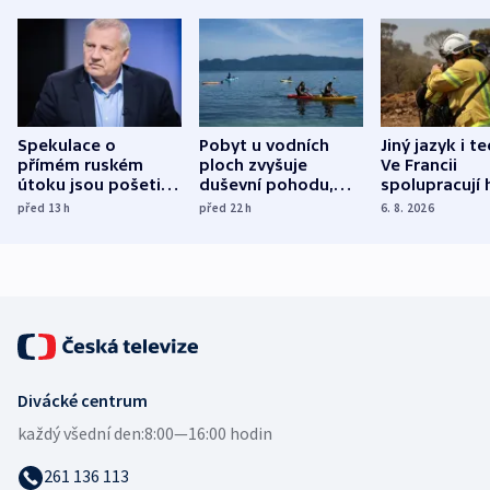
Spekulace o
Pobyt u vodních
Jiný jazyk i t
přímém ruském
ploch zvyšuje
Ve Francii
útoku jsou pošetilé,
duševní pohodu,
spolupracují h
míní estonský
ukázala
různých zemí
před 13
h
před 22
h
6. 8. 2026
bezpečnostní
mezinárodní studie
expert
Divácké centrum
každý všední den:
8:00—16:00 hodin
261 136 113