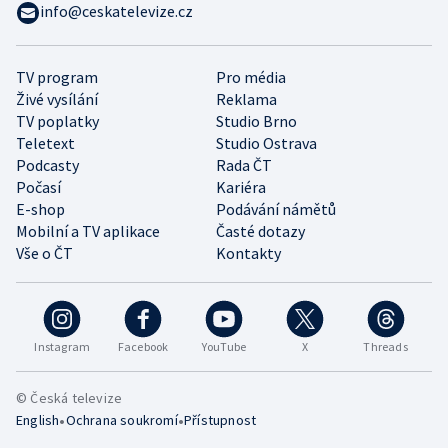
info@ceskatelevize.cz
TV program
Pro média
Živé vysílání
Reklama
TV poplatky
Studio Brno
Teletext
Studio Ostrava
Podcasty
Rada ČT
Počasí
Kariéra
E-shop
Podávání námětů
Mobilní a TV aplikace
Časté dotazy
Vše o ČT
Kontakty
Instagram
Facebook
YouTube
X
Threads
© Česká televize
•
•
English
Ochrana soukromí
Přístupnost