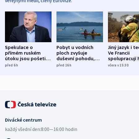
veřejnými médii, členy Eurovize.
Spekulace o
Pobyt u vodních
Jiný jazyk i t
přímém ruském
ploch zvyšuje
Ve Francii
útoku jsou pošetilé,
duševní pohodu,
spolupracují h
míní estonský
ukázala
různých zemí
před 6
h
před 16
h
včera v 15:30
bezpečnostní
mezinárodní studie
expert
Divácké centrum
každý všední den:
8:00—16:00 hodin