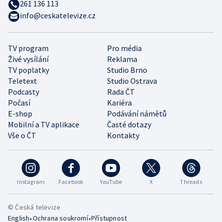
261 136 113
info@ceskatelevize.cz
TV program
Pro média
Živé vysílání
Reklama
TV poplatky
Studio Brno
Teletext
Studio Ostrava
Podcasty
Rada ČT
Počasí
Kariéra
E-shop
Podávání námětů
Mobilní a TV aplikace
Časté dotazy
Vše o ČT
Kontakty
Instagram
Facebook
YouTube
X
Threads
© Česká televize
•
•
English
Ochrana soukromí
Přístupnost