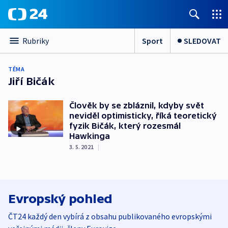
Sport
SLEDOVAT
Rubriky
TÉMA
Jiří Bičák
Člověk by se zbláznil, kdyby svět
neviděl optimisticky, říká teoretický
fyzik Bičák, který rozesmál
Hawkinga
3. 5. 2021
|
Evropský pohled
ČT24 každý den vybírá z obsahu publikovaného evropskými