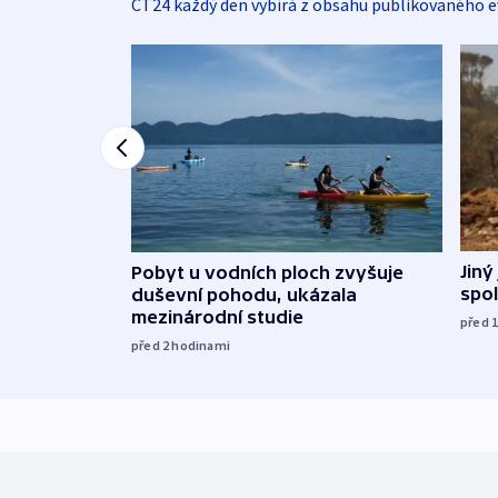
ČT24 každý den vybírá z obsahu publikovaného e
Jiný
Pobyt u vodních ploch zvyšuje
spol
duševní pohodu, ukázala
mezinárodní studie
před 
před 2
hodinami