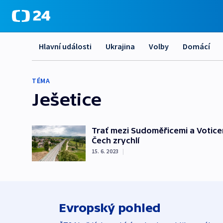
Hlavní události
Ukrajina
Volby
Domácí
TÉMA
Ješetice
Trať mezi Sudoměřicemi a Voticemi
Čech zrychlí
15. 6. 2023
|
Evropský pohled