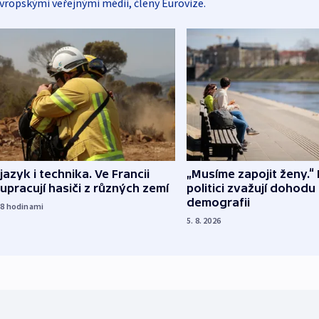
vropskými veřejnými médii, členy Eurovize.
 jazyk i technika. Ve Francii
„Musíme zapojit ženy.“ 
upracují hasiči z různých zemí
politici zvažují dohodu
demografii
18
hodinami
5. 8. 2026