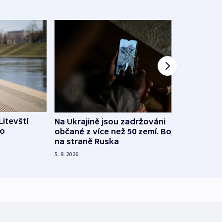
Litevští
Na Ukrajině jsou zadržováni
Španě
 o
občané z více než 50 zemí. Bojovali
dosta
na straně Ruska
4. 8. 20
5. 8. 2026