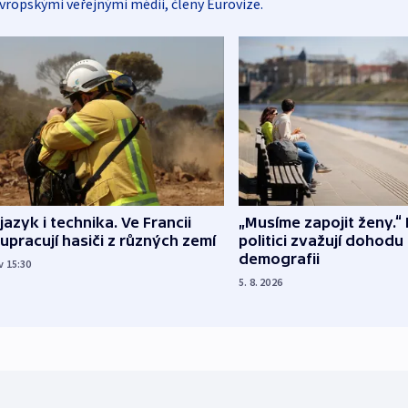
vropskými veřejnými médii, členy Eurovize.
 jazyk i technika. Ve Francii
„Musíme zapojit ženy.“ 
upracují hasiči z různých zemí
politici zvažují dohodu
demografii
v 15:30
5. 8. 2026