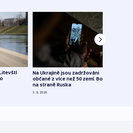
Litevští
Na Ukrajině jsou zadržováni
Španě
 o
občané z více než 50 zemí. Bojovali
dosta
na straně Ruska
4. 8. 20
5. 8. 2026