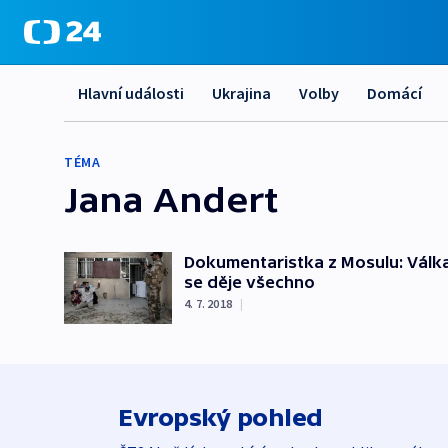
Hlavní události
Ukrajina
Volby
Domácí
TÉMA
Jana Andert
Dokumentaristka z Mosulu: Válka 
se děje všechno
4. 7. 2018
|
Evropský pohled