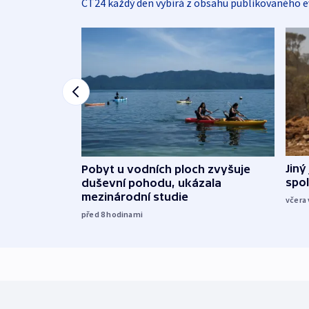
ČT24 každý den vybírá z obsahu publikovaného e
Jiný
Pobyt u vodních ploch zvyšuje
spol
duševní pohodu, ukázala
mezinárodní studie
včera 
před 8
hodinami