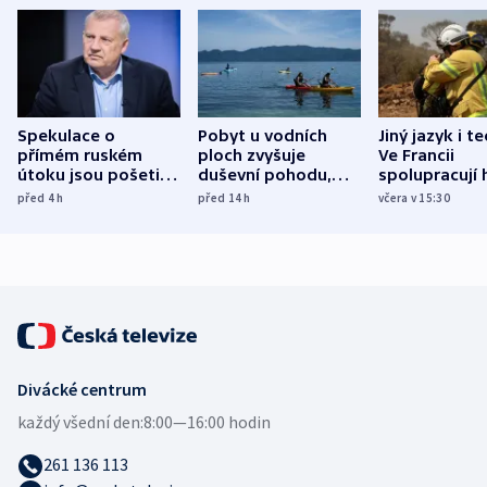
Spekulace o
Pobyt u vodních
Jiný jazyk i t
přímém ruském
ploch zvyšuje
Ve Francii
útoku jsou pošetilé,
duševní pohodu,
spolupracují h
míní estonský
ukázala
různých zemí
před 4
h
před 14
h
včera v 15:30
bezpečnostní
mezinárodní studie
expert
Divácké centrum
každý všední den:
8:00—16:00 hodin
261 136 113