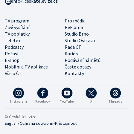
info@ceskatelevize.cz
TV program
Pro média
Živé vysílání
Reklama
TV poplatky
Studio Brno
Teletext
Studio Ostrava
Podcasty
Rada ČT
Počasí
Kariéra
E-shop
Podávání námětů
Mobilní a TV aplikace
Časté dotazy
Vše o ČT
Kontakty
Instagram
Facebook
YouTube
X
Threads
© Česká televize
•
•
English
Ochrana soukromí
Přístupnost