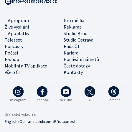
info@ceskatelevize.cz
TV program
Pro média
Živé vysílání
Reklama
TV poplatky
Studio Brno
Teletext
Studio Ostrava
Podcasty
Rada ČT
Počasí
Kariéra
E-shop
Podávání námětů
Mobilní a TV aplikace
Časté dotazy
Vše o ČT
Kontakty
Instagram
Facebook
YouTube
X
Threads
© Česká televize
•
•
English
Ochrana soukromí
Přístupnost