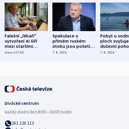
Falešní „lékaři“
Spekulace o
Pobyt u vodn
vytvoření AI šíří
přímém ruském
ploch zvyšuje
mezi staršími
útoku jsou pošetilé,
duševní poho
Poláky nebezpečné
míní estonský
ukázala
včera v 07:00
7. 8. 2026
7. 8. 2026
zdravotní rady
bezpečnostní
mezinárodní 
expert
Divácké centrum
každý všední den:
8:00—16:00 hodin
261 136 113