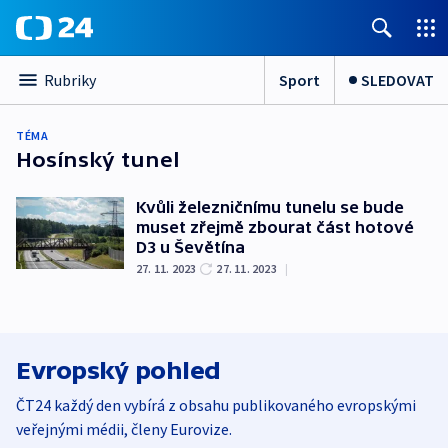
Sport
SLEDOVAT
Rubriky
TÉMA
Hosínský tunel
Kvůli železničnímu tunelu se bude
muset zřejmě zbourat část hotové
D3 u Ševětína
27. 11. 2023
27. 11. 2023
|
Evropský pohled
ČT24 každý den vybírá z obsahu publikovaného evropskými
veřejnými médii, členy Eurovize.