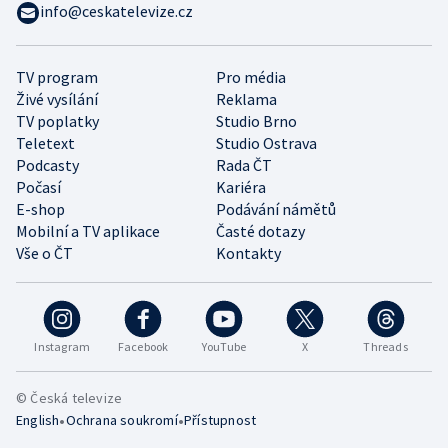
info@ceskatelevize.cz
TV program
Pro média
Živé vysílání
Reklama
TV poplatky
Studio Brno
Teletext
Studio Ostrava
Podcasty
Rada ČT
Počasí
Kariéra
E-shop
Podávání námětů
Mobilní a TV aplikace
Časté dotazy
Vše o ČT
Kontakty
Instagram
Facebook
YouTube
X
Threads
© Česká televize
•
•
English
Ochrana soukromí
Přístupnost