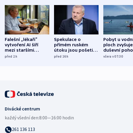
Falešní „lékaři“
Spekulace o
Pobyt u vodn
vytvoření AI šíří
přímém ruském
ploch zvyšuje
mezi staršími
útoku jsou pošetilé,
duševní poho
Poláky nebezpečné
míní estonský
ukázala
před 2
h
před 16
h
včera v 07:30
zdravotní rady
bezpečnostní
mezinárodní 
expert
Divácké centrum
každý všední den:
8:00—16:00 hodin
261 136 113