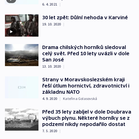
6. 4. 2021
|
30 let zpět: Důlní nehoda v Karviné
19. 10. 2020
|
Drama chilských horníků sledoval
celý svět. Před 10 lety uvázli v dole
San José
13. 10. 2020
|
Strany v Moravskoslezském kraji
řeší útlum hornictví, zdravotnictví i
základnu NATO
4. 9. 2020
|
Kateřina Golasovská
Před 35 lety zabíjel v dole Doubrava
výbuch plynu. Některé horníky se z
podzemí nikdy nepodařilo dostat
7. 5. 2020
|