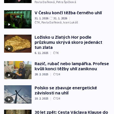
Pavla Daňková
,
Petra Špičková
V Česku končí těžba černého uhlí
31. 1. 2026
31. 1. 2026
|
ČTK
,
Pavla Daňková
,
Ivan Lukáš
Ložisko u Zlatých Hor podle
průzkumu skrývá skoro jedenáct
tun zlata
6. 11. 2025
|
ČTK
Razič, rubač nebo lampářka. Profese
kvůli konci těžby uhlí zaniknou
28. 2. 2025
|
ČT24
Polsko se zbavuje energetické
závislosti na uhlí
10. 2. 2025
|
ČT24
30 let zpět: Cesta Václava Klause do