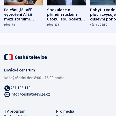
Falešní „lékaři“
Spekulace o
Pobyt u vodn
vytvoření AI šíří
přímém ruském
ploch zvyšuje
mezi staršími
útoku jsou pošetilé,
duševní poho
Poláky nebezpečné
míní estonský
ukázala
před 7
h
před 21
h
včera v 07:30
zdravotní rady
bezpečnostní
mezinárodní 
expert
Divácké centrum
každý všední den:
8:00—16:00 hodin
261 136 113
info@ceskatelevize.cz
TV program
Pro média