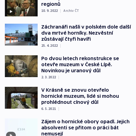
regionů
10. 9. 2022
|
Archiv ČT
Záchranáři našli v polském dole další
dva mrtvé horníky. Nezvěstní
zůstávají čtyři havíři
25. 4. 2022
|
Po dvou letech rekonstrukce se
otevře muzeum v České Lípě.
Novinkou je uranový důl
2. 3. 2022
|
V Krásně se znovu otevřelo
hornické muzeum, lidé si mohou
prohlédnout cínový důl
6. 5. 2021
|
Zájem o hornické obory opadl. Jejich
absolventi se přitom o práci bát
nemusejí