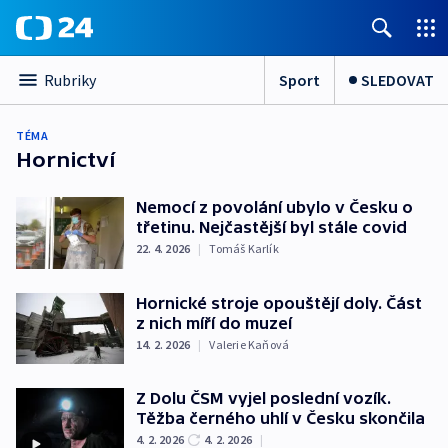
Sport
SLEDOVAT
Rubriky
TÉMA
Hornictví
Nemocí z povolání ubylo v Česku o
třetinu. Nejčastější byl stále covid
22. 4. 2026
|
Tomáš Karlík
Hornické stroje opouštějí doly. Část
z nich míří do muzeí
14. 2. 2026
|
Valerie Kaňová
Z Dolu ČSM vyjel poslední vozík.
Těžba černého uhlí v Česku skončila
4. 2. 2026
4. 2. 2026
|