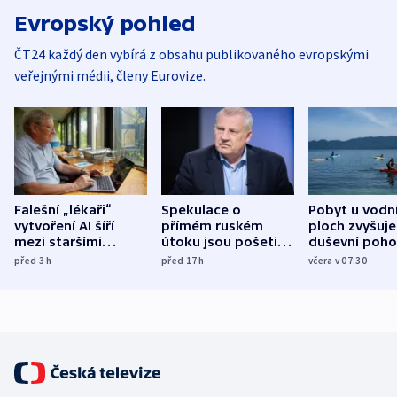
Evropský pohled
ČT24 každý den vybírá z obsahu publikovaného evropskými
veřejnými médii, členy Eurovize.
Falešní „lékaři“
Spekulace o
Pobyt u vodn
vytvoření AI šíří
přímém ruském
ploch zvyšuje
mezi staršími
útoku jsou pošetilé,
duševní poho
Poláky nebezpečné
míní estonský
ukázala
před 3
h
před 17
h
včera v 07:30
zdravotní rady
bezpečnostní
mezinárodní 
expert