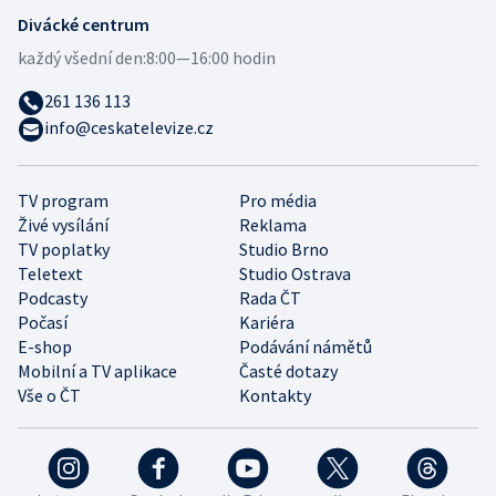
Divácké centrum
každý všední den:
8:00—16:00 hodin
261 136 113
info@ceskatelevize.cz
TV program
Pro média
Živé vysílání
Reklama
TV poplatky
Studio Brno
Teletext
Studio Ostrava
Podcasty
Rada ČT
Počasí
Kariéra
E-shop
Podávání námětů
Mobilní a TV aplikace
Časté dotazy
Vše o ČT
Kontakty