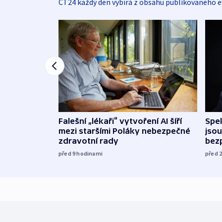
ČT24 každý den vybírá z obsahu publikovaného e
Falešní „lékaři“ vytvoření AI šíří
Spe
mezi staršími Poláky nebezpečné
jsou
zdravotní rady
bez
před 9
hodinami
před 