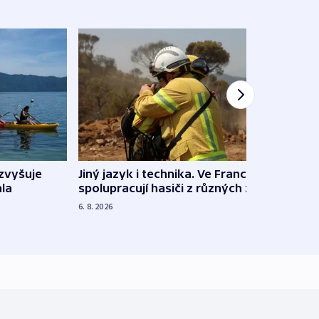
Jiný jazyk i technika. Ve Francii
zvyšuje
„Musí
spolupracují hasiči z různých zemí
la
polit
demo
6. 8. 2026
5. 8. 20