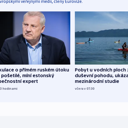
vropskými veřejnými médii, členy Eurovize.
kulace o přímém ruském útoku
Pobyt u vodních ploch 
 pošetilé, míní estonský
duševní pohodu, ukáza
pečnostní expert
mezinárodní studie
23
hodinami
včera v 07:30