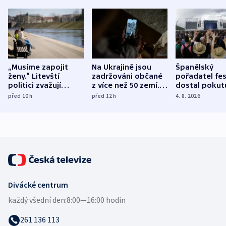
„Musíme zapojit
Na Ukrajině jsou
Španělský
ženy.“ Litevští
zadržováni občané
pořadatel fes
politici zvažují
z více než 50 zemí.
dostal pokut
dohodu o
Bojovali na straně
nekalé prakti
před 10
h
před 12
h
4. 8. 2026
demografii
Ruska
Divácké centrum
každý všední den:
8:00—16:00 hodin
261 136 113