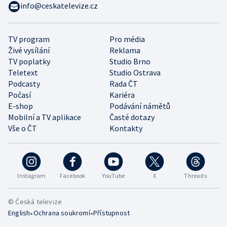
info@ceskatelevize.cz
TV program
Pro média
Živé vysílání
Reklama
TV poplatky
Studio Brno
Teletext
Studio Ostrava
Podcasty
Rada ČT
Počasí
Kariéra
E-shop
Podávání námětů
Mobilní a TV aplikace
Časté dotazy
Vše o ČT
Kontakty
Instagram
Facebook
YouTube
X
Threads
© Česká televize
•
•
English
Ochrana soukromí
Přístupnost