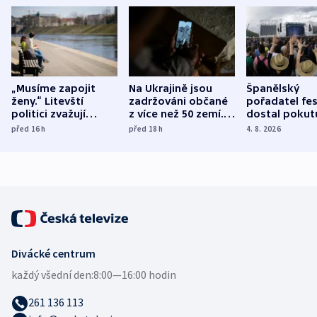
„Musíme zapojit
Na Ukrajině jsou
Španělský
ženy.“ Litevští
zadržováni občané
pořadatel fes
politici zvažují
z více než 50 zemí.
dostal pokut
dohodu o
Bojovali na straně
nekalé prakti
před 16
h
před 18
h
4. 8. 2026
demografii
Ruska
Divácké centrum
každý všední den:
8:00—16:00 hodin
261 136 113