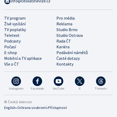
info@ceskatelevize.cz
TV program
Pro média
Živé vysílání
Reklama
TV poplatky
Studio Brno
Teletext
Studio Ostrava
Podcasty
Rada ČT
Počasí
Kariéra
E-shop
Podávání námětů
Mobilní a TV aplikace
Časté dotazy
Vše o ČT
Kontakty
Instagram
Facebook
YouTube
X
Threads
© Česká televize
•
•
English
Ochrana soukromí
Přístupnost