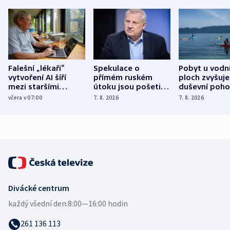
Falešní „lékaři“
Spekulace o
Pobyt u vodn
vytvoření AI šíří
přímém ruském
ploch zvyšuje
mezi staršími
útoku jsou pošetilé,
duševní poho
Poláky nebezpečné
míní estonský
ukázala
včera v 07:00
7. 8. 2026
7. 8. 2026
zdravotní rady
bezpečnostní
mezinárodní 
expert
Divácké centrum
každý všední den:
8:00—16:00 hodin
261 136 113