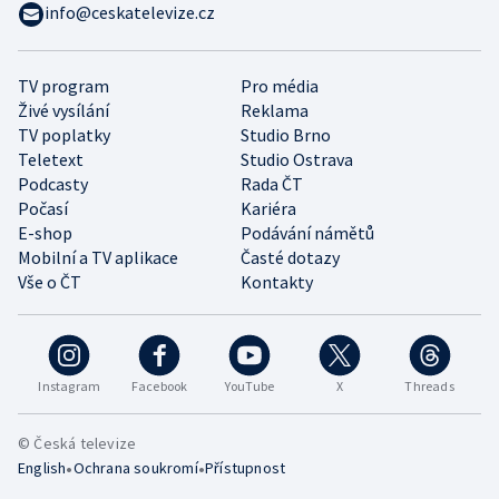
info@ceskatelevize.cz
TV program
Pro média
Živé vysílání
Reklama
TV poplatky
Studio Brno
Teletext
Studio Ostrava
Podcasty
Rada ČT
Počasí
Kariéra
E-shop
Podávání námětů
Mobilní a TV aplikace
Časté dotazy
Vše o ČT
Kontakty
Instagram
Facebook
YouTube
X
Threads
© Česká televize
•
•
English
Ochrana soukromí
Přístupnost